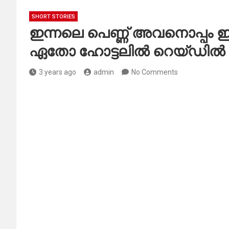
SHORT STORIES
ഇന്നലെ പെണ്ണ് അവനൊപ്പം ഇ
ഏതോ ഹോട്ടലിൽ റെയ്‌ഡിൽ
3 years ago
admin
No Comments