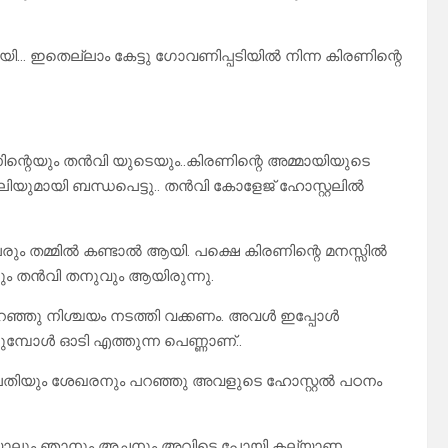
… ഇതെല്ലാം കേട്ടു ഗോവണിപ്പടിയിൽ നിന്ന കിരണിന്റെ
ന്റെയും തൻവി യുടെയും..കിരണിന്റെ അമ്മായിയുടെ
ുമായി ബന്ധപെട്ടു.. തൻവി കോളേജ് ഹോസ്റ്റലിൽ
േരും തമ്മിൽ കണ്ടാൽ ആയി. പക്ഷെ കിരണിന്റെ മനസ്സിൽ
ും തൻവി തനുവും ആയിരുന്നു.
്ഞു നിശ്ചയം നടത്തി വക്കണം. അവൾ ഇപ്പോൾ
മ്പോൾ ഓടി എത്തുന്ന പെണ്ണാണ്..
ം മാലതിയും ശേഖരനും പറഞ്ഞു അവളുടെ ഹോസ്റ്റൽ പഠനം
ായാലും ഞാനും അച്ഛനും അവിടെ പോയി കല്യാണ