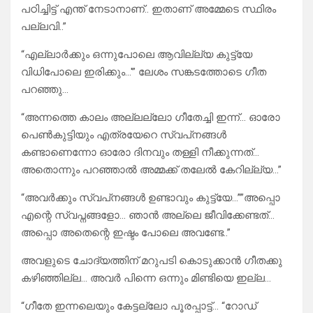
പഠിച്ചിട്ട് എന്ത് നേടാനാണ്.. ഇതാണ് അമ്മേടെ സ്ഥിരം
പല്ലവി..”
“എല്ലാർക്കും ഒന്നുപോലെ ആവില്ല്യ കുട്ട്യേ
വിധിപോലെ ഇരിക്കും…'” ലേശം സങ്കടത്തോടെ ഗീത
പറഞ്ഞു…
“അന്നത്തെ കാലം അല്ലല്ലോ ഗീതേച്ചി ഇന്ന്… ഓരോ
പെൺകുട്ടിയും എത്രയേറെ സ്വപ്‌നങ്ങൾ
കണ്ടാണെന്നോ ഓരോ ദിനവും തള്ളി നീക്കുന്നത്…
അതൊന്നും പറഞ്ഞാൽ അമ്മക്ക് തലേൽ കേറില്ല്യ…”
“അവർക്കും സ്വപ്‌നങ്ങൾ ഉണ്ടാവും കുട്ട്യേ…””അപ്പൊ
എന്റെ സ്വപ്നങ്ങളോ… ഞാൻ അല്ലെ ജീവിക്കേണ്ടത്…
അപ്പൊ അതെന്റെ ഇഷ്ടം പോലെ അവണ്ടേ..”
അവളുടെ ചോദ്യത്തിന് മറുപടി കൊടുക്കാൻ ഗീതക്കു
കഴിഞ്ഞില്ല… അവർ പിന്നെ ഒന്നും മിണ്ടിയെ ഇല്ല…
“ഗീതേ ഇന്നലെയും കേട്ടല്ലോ പൂരപ്പാട്ട്… “റോഡ്