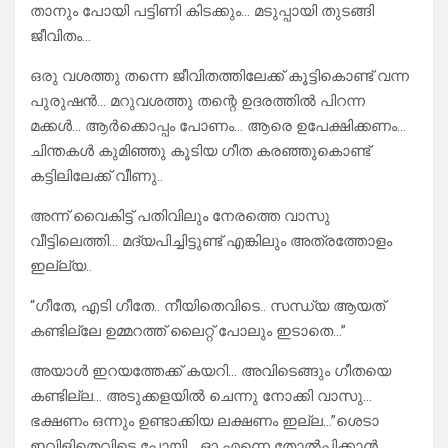
താനും പോയി പട്ടിണി കിടക്കും… മടുപ്പായി തുടങ്ങി
ജീവിതം…
ഒരു വശത്തു തന്നെ ജീവിതത്തിലേക്ക് കൂട്ടികൊണ്ട് വന്ന
പുരുഷൻ… മറുവശത്തു തന്റെ ഉദരത്തിൽ പിറന്ന
മക്കൾ… ആർക്കൊപ്പം പോണം… ആരെ ഉപേക്ഷിക്കണം…
ചിന്തകൾ കുമിഞ്ഞു കൂടിയ ഗീത കരഞ്ഞുകൊണ്ട്
കട്ടിലിലേക്ക് വീണു..
അന്ന് വൈകിട്ട് പതിവിലും നേരത്തെ വാസു
വീട്ടിലെത്തി… മദ്യപിച്ചിട്ടുണ്ട് എങ്കിലും അത്രത്തോളം
ഇല്ല്യ..
“ഗീതേ, എടി ഗീതേ.. നീയിതെവിടെ.. സന്ധ്യ ആയത്
കണ്ടില്ലേ ഉമ്മറത്ത് ലൈറ്റ് പോലും ഇടാതെ…”
അയാൾ ഇറയത്തേക്ക് കയറി… അവിടെങ്ങും ഗീതയെ
കണ്ടില്ല… അടുക്കളയിൽ ചെന്നു നോക്കി വാസു…
ഭക്ഷണം ഒന്നും ഉണ്ടാക്കിയ ലക്ഷണം ഇല്ല…”ശെടാ
ഇവിളിതെവിടെ പോയി… ഓ എന്നെ തോൽപ്പിക്കാൻ