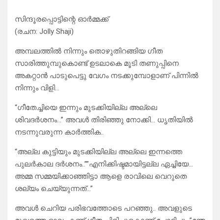
സിന്ദൂരപ്പൊട്ടിന്റെ ഓർമ്മക്ക്
(രചന: Jolly Shaji)
അമ്പലത്തിൽ നിന്നും തൊഴുതിറങ്ങിയ ഗീത
സാരിത്തുമ്പുകൊണ്ട് ഉടലാകെ മൂടി തണുപ്പിനെ
അകറ്റാൻ പാടുപെട്ടു വേഗം നടക്കുമ്പോളാണ് പിന്നിൽ
നിന്നും വിളി…
“ഗീതേച്ചിയെ ഇന്നും മുടക്കിയില്ല അല്ലെ
ശിവദർശനം…” അവൾ തിരിഞ്ഞു നോക്കി… ധൃതിയിൽ
നടന്നുവരുന്ന കാർത്തിക..
“അല്ല കുട്ടിയും മുടക്കിയില്ല അല്ലെ ഇന്നത്തെ
പുലർകാല ദർശനം..””എനിക്കിഷ്ടമായിട്ടല്ല ഏച്ചിയേ…
അമ്മ സമ്മയിക്കാഞ്ഞിട്ടാ ആളെ രാവിലെ വെറുതെ
ശല്യം ചെയ്യുന്നത്…”
അവൾ ചെറിയ പരിഭവത്തോടെ പറഞ്ഞു.. അവളുടെ