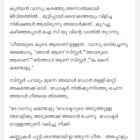
കുടിയൻ വാസു കരഞ്ഞു അന്നാദ്യമായി
ജീവിതത്തിൽ…. മുട്ടിപ്പായി ദൈവത്തെയും വിളിച്ച
നിമിഷങ്ങൾ ആയിരുന്നു അയാൾക്കത്… കുറച്ചു
കഴിഞ്ഞപ്പോൾ ഐ സി യു വിന്റെ വാതിൽ തുറന്നു….
“ഗീതയുടെ കൂടെ ആരാണ് ഉള്ളത്… വാസു ഓടിച്ചെന്നു
അങ്ങോടു…”ഞാൻ ആണ് സിസ്റ്റർ..””അവരുടെ
ആരാണ്..””ഭർത്താവ് ആണ് സിസ്റ്റർ…””മം കേറി
കണ്ടോളു..”
സിസ്റ്റർ പറയും മുന്നേ അയാൾ ഡോർ തള്ളി മാറ്റി
അകത്തേക്ക് ഓടി… ഡോക്ടർ നിൽക്കുന്നിടത്തു ചെന്ന
അയാൾ ഗീതയെ തിരഞ്ഞു…
“ദേ വാസു കണ്ടോളു..”ഡോക്ടറുടെ അടുത്തുള്ള
ട്രോളിക്കു അടുത്തേക്ക് അയാൾ ചെന്നു.. ഡോക്ടർ
വെള്ളത്തുണി വലിച്ചു നീക്കി….
കണ്ണുകൾ പൂട്ടി ശാന്തമായി ഉറങ്ങുന്ന ഗീത…. അപ്പോളും