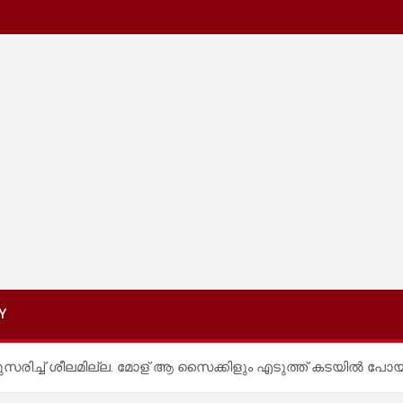
Y
രിച്ച് ശീലമില്ല. മോള് ആ സൈക്കിളും എടുത്ത് കടയിൽ പോയി