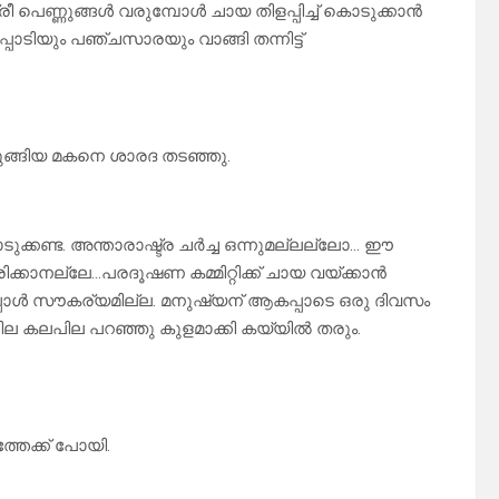
പെണ്ണുങ്ങൾ വരുമ്പോൾ ചായ തിളപ്പിച്ച് കൊടുക്കാൻ
ടിയും പഞ്ചസാരയും വാങ്ങി തന്നിട്ട്
രുങ്ങിയ മകനെ ശാരദ തടഞ്ഞു.
്കണ്ട. അന്താരാഷ്ട്ര ചർച്ച ഒന്നുമല്ലല്ലോ… ഈ
്കാനല്ലേ…പരദൂഷണ കമ്മിറ്റിക്ക് ചായ വയ്ക്കാൻ
്പോൾ സൗകര്യമില്ല. മനുഷ്യന് ആകപ്പാടെ ഒരു ദിവസം
പില കലപില പറഞ്ഞു കുളമാക്കി കയ്യിൽ തരും.
്തേക്ക് പോയി.