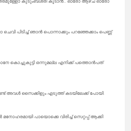
ടെ മാത്രമുള്ളോ കുടുംബശ്രീ കൂടാൻ… ഓരോ ആഴ്ച ഓരോ
 ചെവി പിടിച്ച് ഞാൻ പൊന്നാക്കും പറഞ്ഞേക്കാം പെണ്ണ്
ാനേ കൊച്ചുകുട്ടി ഒന്നുമല്ല എനിക്ക് പത്തൊൻപത്
ൊണ്ട് അവൾ സൈക്കിളും എടുത്ത് കടയിലേക്ക് പോയി.
ൽ മനോഹരമായി പായൊക്കെ വിരിച്ച് സെറ്റപ്പ് ആക്കി