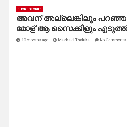
SHORT STORIES
അവന് അല്ലെങ്കിലും പറഞ്ഞത
മോള് ആ സൈക്കിളും എടുത്ത
10 months ago
Mazhavil Thalukal
No Comments