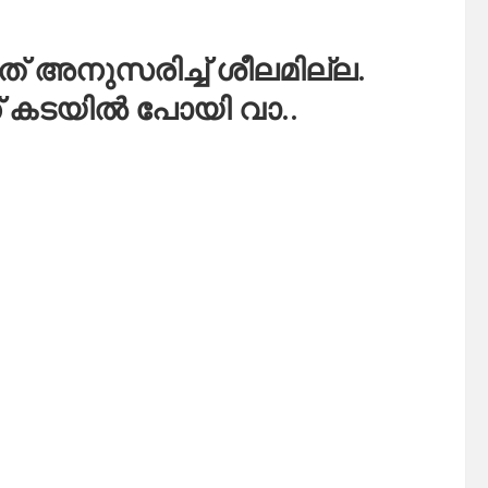
് അനുസരിച്ച് ശീലമില്ല.
് കടയിൽ പോയി വാ..