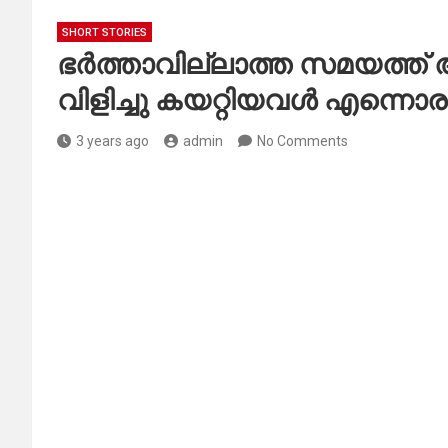
SHORT STORIES
ഭർത്താവില്ലാത്ത സമയത്ത് അ
വിളിച്ചു കയറ്റിയവൾ എന്നൊരു 
3 years ago
admin
No Comments