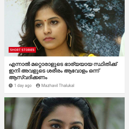
SHORT STORIES
എന്നാൽ മറ്റൊരാളുടെ ഭാര്യയായ സ്ഥിതിക്ക്
ഇനി അവളുടെ ശരീരം ആവോളം ഒന്ന്
ആസ്വദിക്കണം
1 day ago
Mazhavil Thalukal