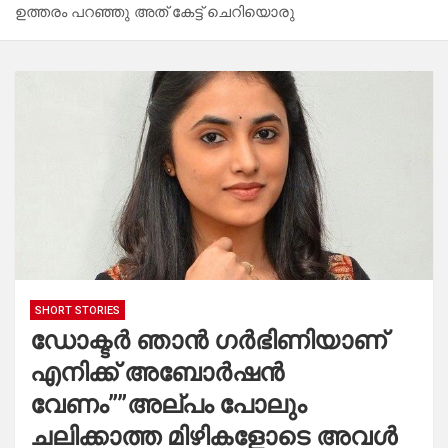
ഉത്തരം പറഞ്ഞു അത് കേട്ട് ചെറിയൊരു
SHORT STORIES
ഡോക്ടർ ഞാൻ ഗർഭിണിയാണ്
എനിക്ക് അബോർഷൻ
വേണം””അല്പം പോലും
ചലിക്കാത്ത മിഴികളോടെ അവൾ