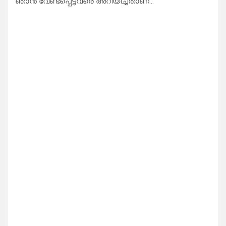
ഞാൻ വേണ്ടപ്പെട്ടവരെ അറിയിച്ചതാണ്… “””