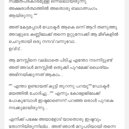
സമ്മതപ്രകാരമുള്ള ഒന്നല്ലായിരുന്നു
അക്ഷരാർത്ഥത്തിൽ അതൊരു ബലാത്സംഗം
ആയിരുന്നു “””
അത് കേട്ടപ്പോൾ ഡോക്ടർ ആകെ ഒന്ന് ആറി തണുത്തു
അവളുടെ കണ്ണിലേക്ക് തന്നെ ഉറ്റുനോക്കി ആ മിഴികളിൽ
ചെറുതായി ഒരു നനവ് വന്നുവോ…
ഉവ്വ്….
ആ മനസ്സിനെ വല്ലാതെ പിടിച്ച എന്തോ നടന്നിട്ടുണ്ട്
അത് അവൾ മനസ്സിൽ ഒതുക്കി പുറമേക്ക് ധൈര്യം
അഭിനയിക്കുന്നത് ആകാം….
“”” എന്താ ഉണ്ടായത് കുട്ടി തുറന്നു പറയൂ”””ഡോക്ടർ
മയത്തിൽ ചോദിച്ചു….””” എന്നും കോളേജിലേക്ക്
പോകുമ്പോൾ ഇഷ്ടമാണെന്ന് പറഞ്ഞ ഒരാൾ പുറകെ
നടക്കുമായിരുന്നു….
എനിക്ക് പക്ഷേ അയാളോട് യാതൊരു ഇഷ്ടവും
തോന്നിയിരുന്നില്ല… അത് ഞാൻ മറുപടിയായി തന്നെ