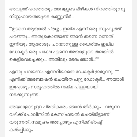
അവളത് പറഞ്ഞതും അവളുടെ മിഴികൾ നിറഞ്ഞിരുന്നു
നിസ്സഹായതയുടെ കണ്ണുനീർ…
“”ഉടനെ ആയാൽ പ്രശ്നം ഇല്ല എന്ന് ഒരു സുഹൃത്ത്
പറഞ്ഞു… അതുകൊണ്ടാണ് ഞാൻ തന്നെ വന്നത്…
ഇനിയും ആരോടും പറയാനുള്ള ധൈര്യം ഇല്ല
ഡോക്ടർ ഒരു പക്ഷേ എന്നെ അയാളുടെ തലയിൽ
കെട്ടിവെച്ചെക്കും… അതിലും ഭേദം ഞാൻ…”””
എന്തു പറയണം എന്നറിയാതെ ഡോക്ടർ ഇരുന്നു…”””
എനിക്ക് അബോഷൻ ചെയ്തേ പറ്റൂ ഡോക്ടർ… അയാൾ
ഇപ്പോഴും സമൂഹത്തിൽ നല്ല പിള്ളയായി
നടക്കുന്നുണ്ട്…
അയാളോടുള്ള പ്രതികാരം ഞാൻ തീർക്കും… വരുന്ന
വഴിക്ക് പോലീസിൽ കേസ് ഫയൽ ചെയ്തിട്ടാണ്
വരുന്നത്…സമൂഹം അപ്പോഴും എനിക്ക് ഭ്രഷ്ട്
കൽപ്പിക്കും…