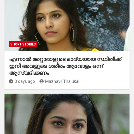
SHORT STORIES
എന്നാൽ മറ്റൊരാളുടെ ഭാര്യയായ സ്ഥിതിക്ക്
ഇനി അവളുടെ ശരീരം ആവോളം ഒന്ന്
ആസ്വദിക്കണം
3 days ago
Mazhavil Thalukal