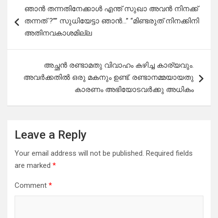
Post
ഞാൻ തന്നതിനേക്കാൾ എന്ത് സുഖാ അവൻ നിനക്ക്
navigation
തന്നത് ?”” സുധിയേട്ടാ ഞാൻ…” “മിണ്ടരുത് നിനക്കിനി
അതിനവകാശമില്ല
അച്ഛൻ രണ്ടാമതു വിവാഹം കഴിച്ച കാര്യവും.
അവർക്കതിൽ ഒരു മകനും ഉണ്ട്. രണ്ടാനമ്മയായതു
കാരണം അഭിയോടവർക്കു അധികം
Leave a Reply
Your email address will not be published.
Required fields
are marked
*
Comment
*