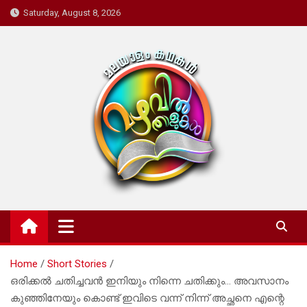
Skip
Saturday, August 8, 2026
to
content
Mazhavil Thalukal
Malayalam Kadhakal
Home
Short Stories
ഒരിക്കൽ ചതിച്ചവൻ ഇനിയും നിന്നെ ചതിക്കും… അവസാനം
കുഞ്ഞിനേയും കൊണ്ട് ഇവിടെ വന്ന് നിന്ന് അച്ഛനെ എന്റെ