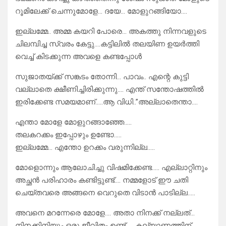
റൂമിലേക്ക് ചെന്നുമോളേ… ദയേ… മോളുറങ്ങിയോ….
ഇല്ലമ്മേ.. അമ്മ കയറി പോരെ… അകത്തു നിന്നവളുടെ
ചിലമ്പിച്ച സ്വരം കേട്ടു….കട്ടിലിൽ തലയിണ ഉയർത്തി
വെച്ച് കിടക്കുന്ന അവളെ കണ്ടപ്പോൾ
സുജാതയ്ക്ക് സങ്കടം തോന്നി… പാവം.. എന്റെ കുട്ടി
വല്ലാതെ ക്ഷീണിച്ചിരിക്കുന്നു…. എന്ത് സന്തോഷത്തിൽ
ഇരിക്കേണ്ട സമയമാണ്…..ആ വിധി..”അല്ലാതെന്താ….
എന്താ മോളേ മോളുറങ്ങാഞ്ഞേ…..
തലകറക്കം ഇപ്പോഴും ഉണ്ടോ…..
ഇല്ലമ്മേ… എന്തോ ഉറക്കം വരുന്നില്ല…..
മോളൊന്നും ആലോചിച്ചു വിഷമിക്കേണ്ട….. എല്ലാറ്റിനും
അച്ഛൻ പരിഹാരം കണ്ടിട്ടുണ്ട്…. നമ്മളോട് ഈ ചതി
ചെയ്തവരെ അങ്ങനെ വെറുതെ വിടാൻ പാടില്ല…..
അവനെ മറന്നേരെ മോളേ…. അതാ നിനക്ക് നല്ലത്…
നിനക്കിനിയും ഒരു ജീവിതം ഉണ്ട്….. കല്യാണത്തിന്