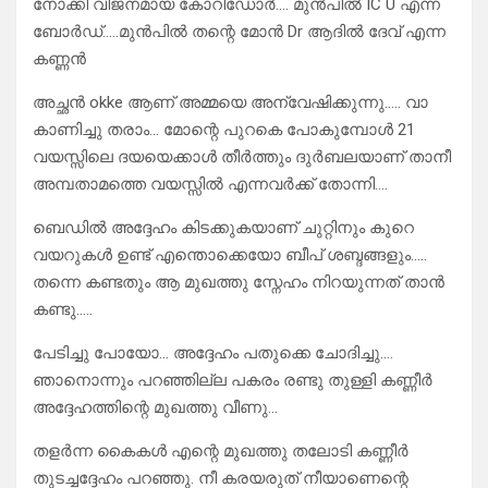
നോക്കി വിജനമായ കോറിഡോർ…. മുൻപിൽ IC U എന്ന
ബോർഡ്‌…..മുൻപിൽ തന്റെ മോൻ Dr ആദിൽ ദേവ് എന്ന
കണ്ണൻ
അച്ഛൻ okke ആണ് അമ്മയെ അന്വേഷിക്കുന്നു….. വാ
കാണിച്ചു തരാം… മോന്റെ പുറകെ പോകുമ്പോൾ 21
വയസ്സിലെ ദയയെക്കാൾ തീർത്തും ദുർബലയാണ് താനീ
അമ്പതാമത്തെ വയസ്സിൽ എന്നവർക്ക് തോന്നി….
ബെഡിൽ അദ്ദേഹം കിടക്കുകയാണ് ചുറ്റിനും കുറെ
വയറുകൾ ഉണ്ട് എന്തൊക്കെയോ ബീപ് ശബ്ദങ്ങളും…..
തന്നെ കണ്ടതും ആ മുഖത്തു സ്നേഹം നിറയുന്നത് താൻ
കണ്ടു…..
പേടിച്ചു പോയോ… അദ്ദേഹം പതുക്കെ ചോദിച്ചു….
ഞാനൊന്നും പറഞ്ഞില്ല പകരം രണ്ടു തുള്ളി കണ്ണീർ
അദ്ദേഹത്തിന്റെ മുഖത്തു വീണു…
തളർന്ന കൈകൾ എന്റെ മുഖത്തു തലോടി കണ്ണീർ
തുടച്ചദ്ദേഹം പറഞ്ഞു. നീ കരയരുത് നീയാണെന്റെ