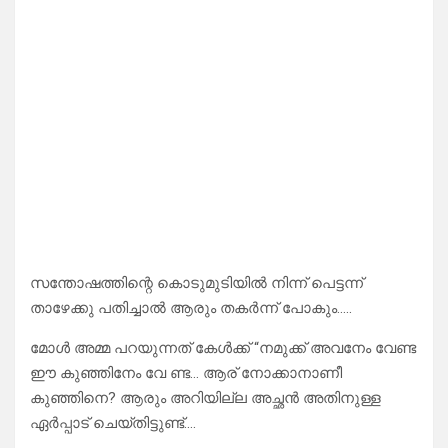
സന്തോഷത്തിന്റെ കൊടുമുടിയിൽ നിന്ന് പെട്ടന്ന്
താഴേക്കു പതിച്ചാൽ ആരും തകർന്ന് പോകും…..
മോൾ അമ്മ പറയുന്നത് കേൾക്ക്‌ “നമുക്ക് അവനേം വേണ്ട
ഈ കുഞ്ഞിനേം വേ ണ്ട… ആര് നോക്കാനാണീ
കുഞ്ഞിനെ? ആരും അറിയില്ല അച്ഛൻ അതിനുള്ള
ഏർപ്പാട് ചെയ്തിട്ടുണ്ട്….