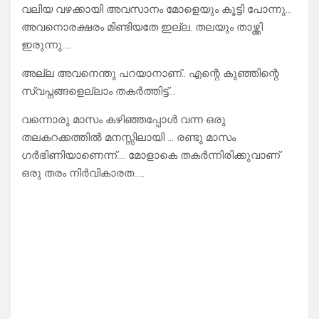
വലിയ വഴക്കായി അവസാനം മോളെയും കൂട്ടി പോന്നു…
അവനൊരക്ഷരം മിണ്ടിയതേ ഇല്ല. തലയും താഴ്ത്തി
ഇരുന്നു….
അല്ല അവനെന്തു പറയാനാണ്.. എന്റെ കുഞ്ഞിന്റെ
സ്വപ്നങ്ങളെല്ലാം തകർത്തിട്ട്…
വന്നൊരു മാസം കഴിഞ്ഞപ്പോൾ വന്ന ഒരു
തലകറക്കത്തിൽ മനസ്സിലായി … രണ്ടു മാസം
ഗർഭിണിയാണെന്ന്…. മോളാകെ തകർന്നിരിക്കുവാണ്
ഒരു തരം നിർവികാരത…..