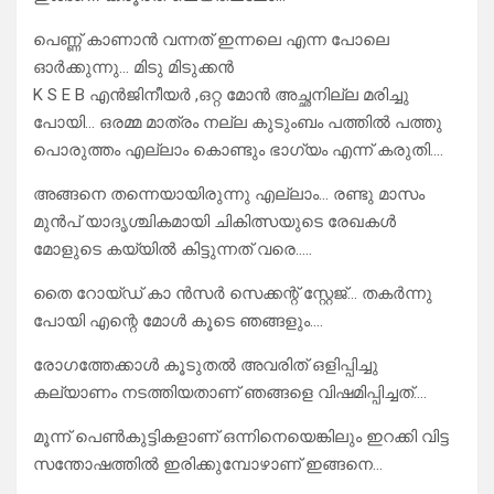
പെണ്ണ് കാണാൻ വന്നത് ഇന്നലെ എന്ന പോലെ
ഓർക്കുന്നു… മിടു മിടുക്കൻ
K S E B എൻജിനീയർ ,ഒറ്റ മോൻ അച്ഛനില്ല മരിച്ചു
പോയി… ഒരമ്മ മാത്രം നല്ല കുടുംബം പത്തിൽ പത്തു
പൊരുത്തം എല്ലാം കൊണ്ടും ഭാഗ്യം എന്ന് കരുതി….
അങ്ങനെ തന്നെയായിരുന്നു എല്ലാം… രണ്ടു മാസം
മുൻപ് യാദൃശ്ചികമായി ചികിത്സയുടെ രേഖകൾ
മോളുടെ കയ്യിൽ കിട്ടുന്നത് വരെ…..
തൈ റോയ്ഡ് കാ ൻസർ സെക്കന്റ്‌ സ്റ്റേജ്… തകർന്നു
പോയി എന്റെ മോൾ കൂടെ ഞങ്ങളും….
രോഗത്തേക്കാൾ കൂടുതൽ അവരിത് ഒളിപ്പിച്ചു
കല്യാണം നടത്തിയതാണ് ഞങ്ങളെ വിഷമിപ്പിച്ചത്….
മൂന്ന് പെൺകുട്ടികളാണ് ഒന്നിനെയെങ്കിലും ഇറക്കി വിട്ട
സന്തോഷത്തിൽ ഇരിക്കുമ്പോഴാണ് ഇങ്ങനെ…