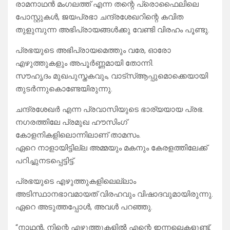
രാമനാഥൻ മംഗലത്ത് എന്ന തന്റെ പ്രൊഫൈലിലെ
പോസ്റ്റുകൾ, ജയപ്രഭാ ചന്ദ്രശേഖറിന്റെ കവിത
തുളുമ്പുന്ന അഭിപ്രായങ്ങൾക്കു വേണ്ടി വിരഹം പൂണ്ടു.
പ്രഭയുടെ അഭിപ്രായമെത്തും വരേ, ഓരോ
എഴുത്തുകളും അപൂർണ്ണമായി തോന്നി.
സൗഹൃദം മുഖപുസ്തകവും, വാട്സ്ആപ്പുമൊക്കെയായി
തുടർന്നുകൊണ്ടേയിരുന്നു.
ചന്ദ്രശേഖർ എന്ന പ്രവാസിയുടെ ഭാര്യയായ പ്രഭ.
നഗരത്തിലേ പ്രമുഖ ഹൗസിംഗ്
കോളനികളിലൊന്നിലാണ് താമസം.
ഏറെ നാളായിട്ടില്ല അമ്മയും മകനും കേരളത്തിലേക്ക്
പറിച്ചുനടപ്പെട്ടിട്ട്.
പ്രഭയുടെ എഴുത്തുകളിലെല്ലാം
അടിസ്ഥാനഭാവമായത് വിരഹവും വിഷാദവുമായിരുന്നു.
ഏറെ അടുത്തപ്പോൾ, അവൾ പറഞ്ഞു.
“നാഥൻ, നിന്റെ എഴുത്തുകളിൽ എന്റെ ഇന്നലെകളുണ്ട്.