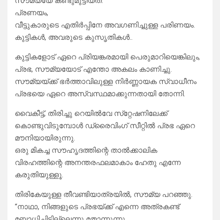
സൗമ്യയേ കണ്ടുമുട്ടിയത്.
പ്രണയം,
വീട്ടുകാരുടെ എതിർപ്പിനേ അവഗണിച്ചുള്ള പരിണയം.
കുട്ടികൾ, അവരുടെ കുസൃതികൾ..
കുട്ടികളോട് ഏറെ പ്രിയങ്കരമായി പെരുമാറിയെങ്കിലും,
പ്രഭ, സൗമ്യയോട് എന്തോ അകലം കാണിച്ചു.
സൗമ്യയ്ക്ക് ഭർത്താവിലുള്ള നിർണ്ണായക സ്വാധീനം
പ്രഭയെ ഏറെ അസ്വസ്ഥമാക്കുന്നതായി തോന്നി.
വൈകീട്ട്, തിരിച്ചു റെയിൽവേ സ്‌റ്റേഷനിലേക്ക്
കൊണ്ടുവിടുമ്പോൾ ഡ്രൈവിംഗ് സീറ്റിൽ പ്രഭ ഏറെ
മൗനിയായിരുന്നു.
ഒരു മികച്ച സൗഹൃദത്തിന്റെ താൽക്കാലിക
വിരഹത്തിന്റെ അനന്തരഫലമാകാം ഹേതു എന്നേ
കരുതിയുള്ളൂ.
തിരികേയുള്ള തീവണ്ടിയാത്രയിൽ, സൗമ്യ പറഞ്ഞു.
“നാഥാ, നിങ്ങളുടെ പ്രഭയ്ക്ക് എന്നെ അത്രകണ്ട്
ബോധിച്ചിട്ടില്ലെന്നു തോന്നുന്നു.