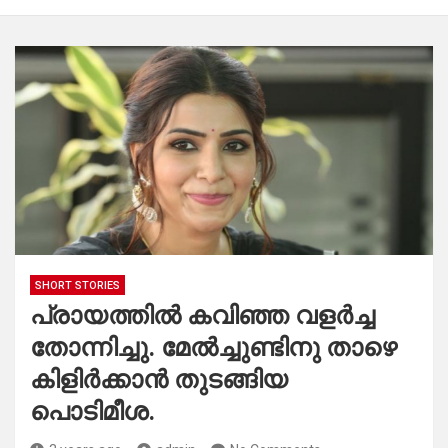
SHORT STORIES
പ്രായത്തിൽ കവിഞ്ഞ വളർച്ച
തോന്നിച്ചു. മേൽച്ചുണ്ടിനു താഴെ
കിളിർക്കാൻ തുടങ്ങിയ
പൊടിമീശ.