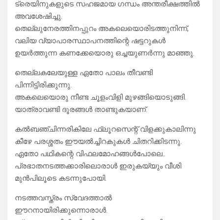
ട്രെയിനുകളുടെ സഹജമായ ഗന്ധം അന്തരീക്ഷത്തിൽ
അവശേഷിച്ചു.
തെല്ലുനേരത്തിനപ്പുറം അകലെയൊരിടത്തുനിന്ന്,
വലിയ വ്യാപാരസ്ഥാപനത്തിന്റെ ഷട്ടറുകൾ
ഉയർത്തുന്ന കണക്കേയൊരു ഒച്ചയുണർന്നു മാഞ്ഞു.
തെല്ലകലേയുള്ള ഏതോ പാലം തീവണ്ടി
പിന്നിട്ടിരിക്കുന്നു.
അകലെയൊരു നീണ്ട ചൂളംവിളി മുഴങ്ങിയൊടുങ്ങി.
യാത്രാവണ്ടി ദൂരങ്ങൾ താണ്ടുകയാണ്.
കൽബഞ്ചിന്നരികിലേ ഫ്ലൂറസെന്റ് വിളക്കുകാലിന്നു
കീഴേ പരശ്ശതം ഈയൽച്ചിറകുകൾ ചിതറിക്കിടന്നു.
ഏതോ പഥികന്റെ വിഫലമോഹങ്ങൾപോലെ..
പ്രഭാതനടത്തക്കാരിലൊരാൾ ഇരുകയ്യും വീശി
മുൻപിലൂടെ കടന്നുപോയി.
നടത്തവസ്ത്രം സ്വേദത്താൽ
ഈറനായിരിക്കുന്നൊരാൾ.