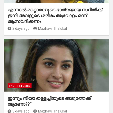
എന്നാൽ മറ്റൊരാളുടെ ഭാര്യയായ സ്ഥിതിക്ക്
ഇനി അവളുടെ ശരീരം ആവോളം ഒന്ന്
ആസ്വദിക്കണം
2 days ago
Mazhavil Thalukal
SHORT STORIES
ഇന്നും നീയാ തള്ളച്ചിയുടെ അടുത്തേക്ക്
ആണോ??”
3 days ago
Mazhavil Thalukal