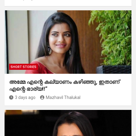
SHORT STORIES
അമ്മേ എന്റെ കല്യാണം കഴിഞ്ഞു, ഇതാണ്
എന്റെ ഭാര്യ!!”
3 days ago
Mazhavil Thalukal