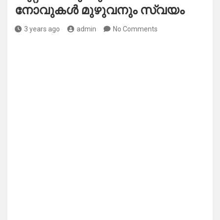
നോവുകൾ മുഴുവനും സ്വയം
3 years ago
admin
No Comments