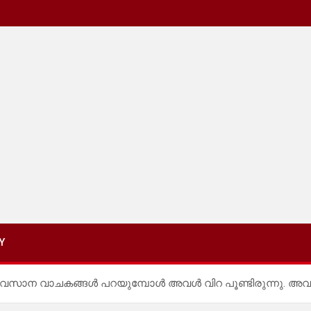
Y
്.” അവസാന വാചകങ്ങൾ പറയുമ്പോൾ അവൾ വിറ പൂണ്ടിരുന്നു. അ