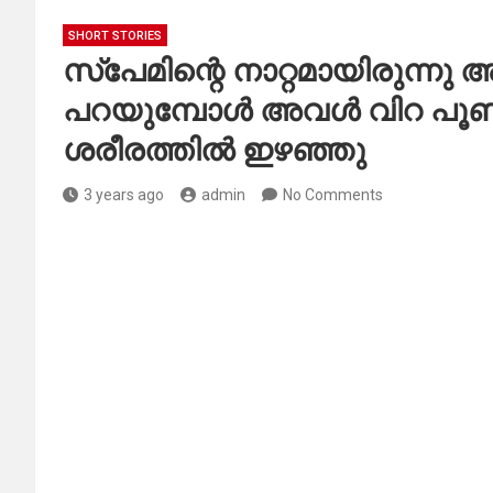
SHORT STORIES
സ്‌പേമിന്റെ നാറ്റമായിരുന
പറയുമ്പോൾ അവൾ വിറ പൂണ്ട
ശരീരത്തിൽ ഇഴഞ്ഞു
3 years ago
admin
No Comments