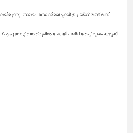
ിരുന്നു. സമയം നോക്കിയപ്പോൾ ഉച്ചയ്ക്ക് രണ്ട് മണി
എഴുന്നേറ്റ് ബാത്‌റൂമിൽ പോയി പല്ല് തേച്ച് മുഖം കഴുകി