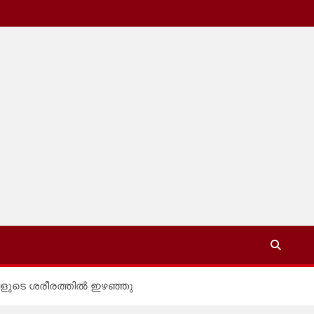
വളുടെ ശരീരത്തിൽ ഇഴഞ്ഞു