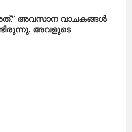
്നു അത്.” അവസാന വാചകങ്ങൾ
ിരുന്നു. അവളുടെ