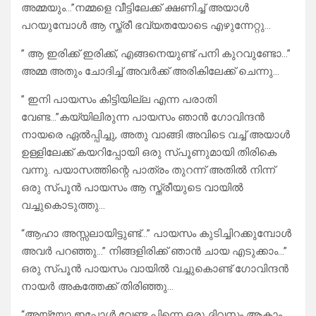
അമ്മയും…”നമ്മളെ വീട്ടിലേക്ക് ക്ഷണിച്ച് അയാൾ
പറയുമ്പോൾ ആ സ്ത്രീ ഭവ്യതയോടെ എഴുന്നേറ്റു…
” ആ ഇരിക്ക് ഇരിക്ക്, എങ്ങനെയുണ്ട് പനി കുറവുണ്ടോ…”
അമ്മ അതും ചോദിച്ച് അവർക്ക് അരികിലേക്ക് ചെന്നു…
” ഇനി പായസം കിട്ടിയില്ല എന്ന പരാതി
വേണ്ട…”കയ്യിലിരുന്ന പായസം ഞാൻ ഗോവിന്ദൻ
നായരെ ഏൽപ്പിച്ചു, അതു വാങ്ങി അവിടെ വച്ച് അയാൾ
ഉള്ളിലേക്ക് കയറിപ്പോയി ഒരു സ്പൂണുമായി തിരികെ
വന്നു. പയാസത്തിന്റെ പാത്രം തുറന്ന് അതിൽ നിന്ന്
ഒരു സ്പൂൻ പായസം ആ സ്ത്രീയുടെ വായിൽ
വച്ചുകൊടുത്തു…
“ആഹാ അസ്സലായിട്ടുണ്ട്…” പായസം കുടിച്ചിറക്കുമ്പോൾ
അവർ പറഞ്ഞു…” നിങ്ങളിരിക്ക് ഞാൻ ചായ എടുക്കാം…”
ഒരു സ്പൂൻ പായസം വായിൽ വച്ചുകൊണ്ട് ഗോവിന്ദൻ
നായർ അകത്തേക്ക് തിരിഞ്ഞു…
“അയ്യോ ഇപ്പോൾ വേണ്ട പിന്നെ ഒരു ദിവസം ആകാം,