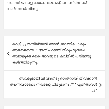
നക്ഷത്രങ്ങളെ നോക്കി അവന്റെ നെഞ്ചിലേക്ക്
ചേർന്നവൾ നിന്നു…..
Post
കെട്ടിച്ചു തന്നില്ലേൽ ഞാൻ ഇറങ്ങിപോകും
navigation
അത്രതന്നെ….” അത് പറഞ്ഞ് തീരും മുൻപേ
അമ്മയുടെ കൈ അവളുടെ കവിളിൽ പതിഞ്ഞു
കഴിഞ്ഞിരുന്നു.
അവളുമായി ലി വിംഗ് ടു ഗെതറായി ജീവിക്കാൻ
തന്നെയാണോ നിങ്ങളെ തീരുമാനം…?” “ഏത് അവൾ
…?”