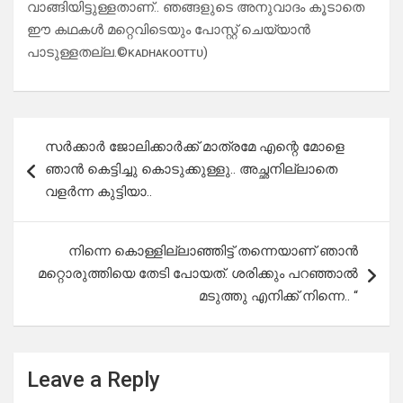
വാങ്ങിയിട്ടുള്ളതാണ്.. ഞങ്ങളുടെ അനുവാദം കൂടാതെ
ഈ കഥകൾ മറ്റെവിടെയും പോസ്റ്റ് ചെയ്യാൻ
പാടുള്ളതല്ല.©️ᴋᴀᴅʜᴀᴋᴏᴏᴛᴛᴜ)
Post
സർക്കാർ ജോലിക്കാർക്ക് മാത്രമേ എന്റെ മോളെ
navigation
ഞാൻ കെട്ടിച്ചു കൊടുക്കുള്ളു.. അച്ഛനില്ലാതെ
വളർന്ന കുട്ടിയാ..
നിന്നെ കൊള്ളില്ലാഞ്ഞിട്ട് തന്നെയാണ് ഞാൻ
മറ്റൊരുത്തിയെ തേടി പോയത്. ശരിക്കും പറഞ്ഞാൽ
മടുത്തു എനിക്ക് നിന്നെ.. “
Leave a Reply