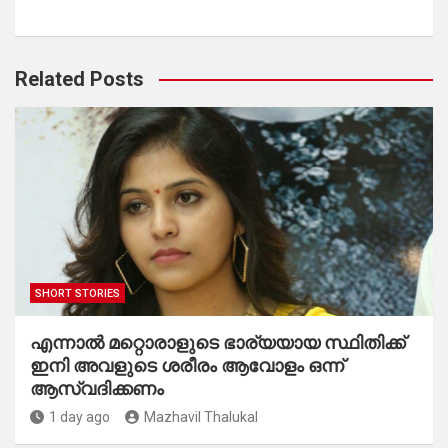
Related Posts
SHORT STORIES
എന്നാൽ മറ്റൊരാളുടെ ഭാര്യയായ സ്ഥിതിക്ക്
ഇനി അവളുടെ ശരീരം ആവോളം ഒന്ന്
ആസ്വദിക്കണം
1 day ago
Mazhavil Thalukal