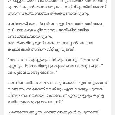
മനസ്സോടെയാണ് പോയതെങ്കിലും ക്ഷേത്ര പരിസരത്തു
എത്തിയപ്പോൾ തന്നെ ഒരു പോസിറ്റീവ് എനർജി തോന്നി
അവന്. അത്യാവശ്യം തിരക്ക് ഉണ്ടായിരുന്നു.
സ്ഥിരമായി ക്ഷേത്ര ദർശനം ഇല്ലാത്തതിനാൽ തന്നെ
വഴിപാടുകളെ പറ്റിയൊന്നും അനീഷിന് വലിയ
ബോധ്യമില്ലായിരുന്നു.
ക്ഷേത്രത്തിനു മുന്നിലേക്ക് നടന്നപ്പോൾ പല പല
കച്ചവടക്കാർ അവനെ വിളിച്ചു തുടങ്ങി..
” മോനെ.. ദേ എണ്ണയും തിരിയും വാങ്ങൂ .. “”ഭഗവാന്
ഏറ്റവും പ്രാധാന്യമുള്ള കൂവള മാല വാങ്ങൂ ചേട്ടാ.. “”
ദേ പൂമാല വാങ്ങു മോനെ .. ”
അങ്ങിനെങ്ങിനെ പല പല കച്ചവടക്കാർ. എന്തേലുമൊന്ന്
വാങ്ങണം ന്ന് തോന്നിയെങ്കിലും എന്ത് വാങ്ങും എന്നത്
വീണ്ടും സംശയമായി.’ മഹാദേവന് ഏറ്റവും ഇഷ്ടം കൂവള
ഇല്ല കൊണ്ടുള്ള മാലയാണ്.. ‘
പണ്ടെന്നോ അച്ഛമ്മ പറഞ്ഞ വാക്കുകൾ പെട്ടന്നാണ്