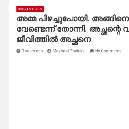
SHORT STORIES
അമ്മ പിഴച്ചുപോയി. അങ്ങിനെ
വേണ്ടെന്ന് തോന്നി. അച്ഛന്റെ
ജീവിത്തിൽ അച്ഛനെ
3 years ago
Mazhavil Thalukal
No Comments