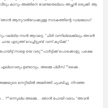
 വീടും കാറും അങ്ങിനെ വേണ്ടതെല്ലാം അച്ഛൻ ഒരുക്കി. ആ
ായോ…. ?””ഞാൻ ആനുവൽഡേക്കുള്ള നാടകത്തിന്റെ ഡയലോഗ്
ം വല്ല്യ നടൻ ആവട്ടെ.. “ചിരി വന്നില്ലെങ്കിലും അവൻ
യ എടുത്ത് വെച്ചിട്ടുണ്ട്. വന്ന് കുടിക്ക്. ”
ോയിട്ട് നാളെ യെ വരു.””പാർട്ടിക്ക് പൊക്കൊളു. പക്ഷെ
ല്ലാവരും ഉണ്ടാവും…അമ്മെ പ്ലീസ്. “”ഒക്കെ…
ൻ അമ്മയുടെ നെറ്റിയിൽ അമർത്തി ചുംബിച്ചു. നിറഞ്ഞ
െ….. ?””ഒന്നുല്ല അമ്മെ…….ഞാൻ പോയി വരാം. “അവൻ