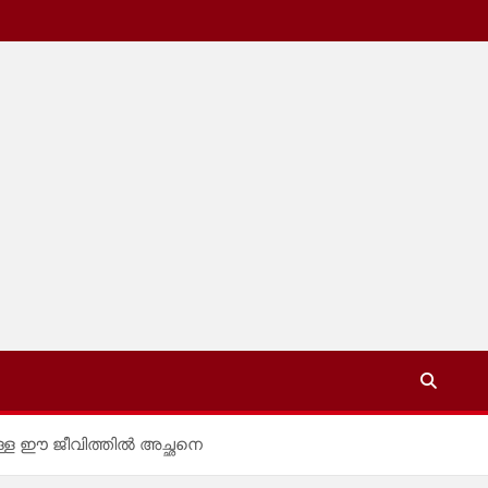
യുള്ള ഈ ജീവിത്തിൽ അച്ഛനെ