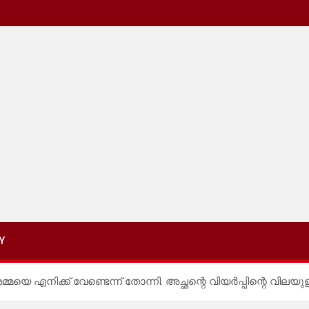
Y
്മയെ എനിക്ക് വേണ്ടെന്ന് തോന്നി. അച്ഛന്റെ വിയർപ്പിന്റെ വില