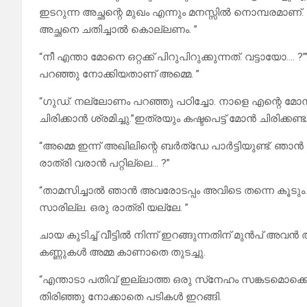
ഇടറുന്ന അച്ഛന്റെ മുഖം എന്നും മനസ്സിൽ നൊമ്പരമാണ്.
അച്ഛനെ ചതിച്ചാൽ കൊല്ലണം. ”
“നീ എന്താ മോനെ ഒറ്റക്ക് പിറുപിറുക്കുന്നത്. വട്ട
പറഞ്ഞു നോക്കിയതാണ് അമ്മെ. ”
“ഗുഡ്. നല്ലോണം പറഞ്ഞു പഠിച്ചോ. നാളെ എന്റെ മോനു
ചിരിക്കാൻ ശ്രമിച്ചു.”ഇത്രയും കഷ്ടപെട്ട് മോൻ ചിരിക്കണ്ട. ചാ
“അമ്മെ ഇന്ന് അഖിലിന്റെ ബർത്ഡേ പാർട്ടിയുണ്ട്. ഞാൻ പ
രാത്രി വരാൻ പറ്റില്ലെ… ?”
“താമസിച്ചാൽ ഞാൻ അവരോടപ്പം അവിടെ തന്നെ കൂടും..എ
സാരില്ല. ഒരു രാത്രി യല്ലേ. ”
ചായ കുടിച്ച് വീട്ടിൽ നിന്ന് ഇറങ്ങുന്നതിന് മുൻപ് അവ
കണ്ണുകൾ അമ്മ കാണാതെ തുടച്ചു.
“എന്താടാ പതിവ് ഇല്ലാത്ത ഒരു സ്‌നേഹം സങ്കടമൊക്ക
തിരിഞ്ഞു നോക്കാതെ പടികൾ ഇറങ്ങി.