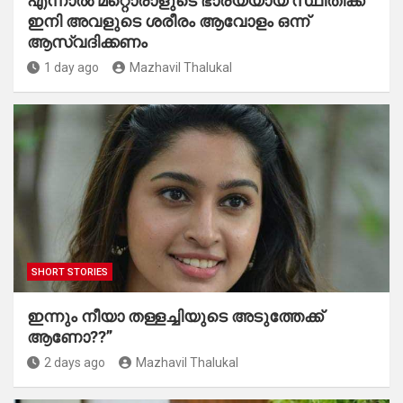
എന്നാൽ മറ്റൊരാളുടെ ഭാര്യയായ സ്ഥിതിക്ക്
ഇനി അവളുടെ ശരീരം ആവോളം ഒന്ന്
ആസ്വദിക്കണം
1 day ago
Mazhavil Thalukal
SHORT STORIES
ഇന്നും നീയാ തള്ളച്ചിയുടെ അടുത്തേക്ക്
ആണോ??”
2 days ago
Mazhavil Thalukal