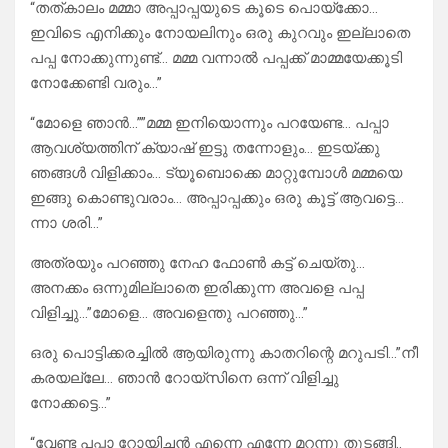
“തത്കാലം മമ്മാ അപ്പാപ്പയുടെ കൂടെ പൊയ്ക്കോ…
ഇവിടെ എനിക്കും നോയലിനും ഒരു കുറവും ഇല്ലാതെ
പപ്പ നോക്കുന്നുണ്ട്… മമ്മ വന്നാൽ പപ്പക്ക് മാമ്മയേക്കൂടി
നോക്കേണ്ടി വരും…”
“മോളെ ഞാൻ…””മമ്മ ഇനിയൊന്നും പറയേണ്ട… പപ്പാ
ആവശ്യത്തിന് ക്യാഷ് ഇട്ടു തന്നോളും… ഇടയ്ക്കു
ഞങ്ങൾ വിളിക്കാം… ട്യൂബൊക്കെ മാറ്റുമ്പോൾ മമ്മയെ
ഇങ്ങു കൊണ്ടുവരാം… അപ്പാപ്പക്കും ഒരു കൂട്ട് ആവട്ടെ…
ന്നാ ശരി…”
അത്രയും പറഞ്ഞു നേഹ ഫോൺ കട്ട് ചെയ്തു…
അനക്കം ഒന്നുമില്ലാതെ ഇരിക്കുന്ന അവളെ പപ്പ
വിളിച്ചു…”മോളെ… അവളെന്തു പറഞ്ഞു…”
ഒരു പൊട്ടിക്കരച്ചിൽ ആയിരുന്നു കാതറിന്റെ മറുപടി…”നീ
കരയല്ലേ… ഞാൻ റോയ്‌സിനെ ഒന്ന് വിളിച്ചു
നോക്കട്ടെ…”
“വേണ്ട പപ്പാ റോയിച്ചൻ എന്നെ എന്നേ മറന്നു തുടങ്ങി..