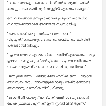
“ഹലോ മോളെ… മമ്മ ദേ ഡിസ്ചാർജ് ആയി… ബിൽ
അടച്ചു… ഒരു മണിക്കൂറിനുള്ളിൽ എത്തും കേട്ടോ…”
നേഹ ഇങ്ങോട് ഒന്നും ചോദിക്കും മുന്നേ കാതറിൻ
സന്തോഷത്തോടെ അവളോട്‌ സംസാരിച്ചു…
“മമ്മാ ഞാൻ ഒരു കാര്യം പറയാനാണ്
വിളിച്ചത്…”നേഹയുടെ നേർത്ത ശബ്‍ദം കാതറിനിൽ
പരിഭ്രാന്തി നിറച്ചു…
“എന്താ മോളെ എന്തുപറ്റി നോയലിന് എന്തേലും പ്രശ്നം
ഉണ്ടോ.. മോള് ഫുഡ്‌ കഴിച്ചില്ലേ… എന്താ വല്ലാതെ
റ്റയേഡ് ആയത് പോലെ സംസാരിക്കുന്നല്ലോ…”
“ഒന്നുല്ല മമ്മാ… പ്ലീസ് മമ്മാ എനിക്ക് ഒന്ന് പറയാൻ
അവസരം തരൂ…”നേഹയുടെ ശബ്ദം ദേഷ്യത്തോടെ
ആയെന്നു കാതറിൻ തിരിച്ചറിഞ്ഞു..
“മം ശരി നീ പറയു…””പബ്ലിക് എക്സാം തുടങ്ങാൻ
പോകുവല്ലേ… എനിക്ക് ഇനി സ്റ്റഡി ലീവ് ആണ്…”