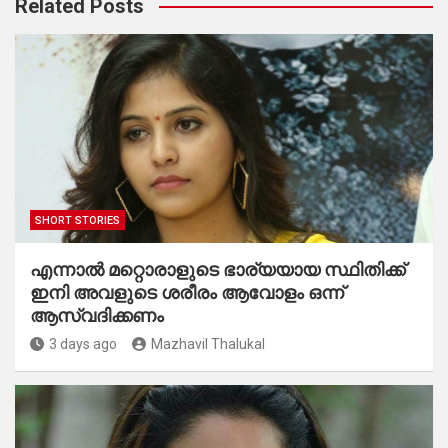
Related Posts
SHORT STORIES
എന്നാൽ മറ്റൊരാളുടെ ഭാര്യയായ സ്ഥിതിക്ക്
ഇനി അവളുടെ ശരീരം ആവോളം ഒന്ന്
ആസ്വദിക്കണം
3 days ago
Mazhavil Thalukal