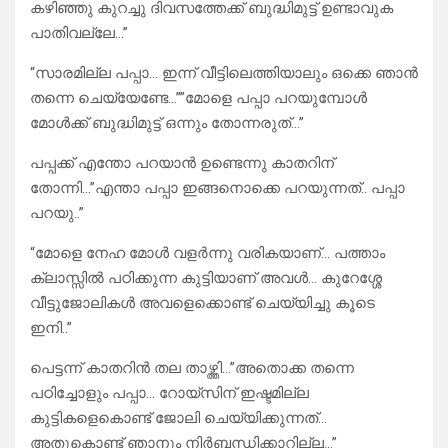
കഴിഞ്ഞു കുറച്ചു ദിവസത്തേക്ക് ബുദ്ധിമുട്ട് ഉണ്ടാവുക
പാതിവല്ലേ…”
“സാരമില്ല പപ്പാ… ഇന്ന് വീട്ടിലെത്തിയാലും ഒക്കെ ഞാൻ
തന്നെ ചെയ്യേണ്ടേ…””മോളെ പപ്പാ പറയുമ്പോൾ
മോൾക്ക് ബുദ്ധിമുട്ട് ഒന്നും തോന്നരുത്…”
പപ്പക്ക് എന്തോ പറയാൻ ഉണ്ടെന്നു കാതറിന്
തോന്നി…”എന്താ പപ്പാ ഇങ്ങനൊക്കെ പറയുന്നത്.. പപ്പാ
പറയു..”
“മോളെ നേഹ മോൾ വളർന്നു വരികയാണ്… പത്താം
ക്ലാസ്സിൽ പഠിക്കുന്ന കുട്ടിയാണ് അവൾ… കുറേശ്ശേ
വീട്ടുജോലികൾ അവളെക്കൊണ്ട് ചെയ്യിച്ചു കൂടെ
ഇനി..”
പെട്ടന്ന് കാതറിൻ തല താഴ്ത്തി…”അതൊക്ക തന്നെ
പഠിച്ചോളും പപ്പാ… റോയ്‌സിന് ഇഷ്ടമില്ല
കുട്ടികളെകൊണ്ട് ജോലി ചെയ്യിക്കുന്നത്…
അതുകൊണ്ട് ഞാനും നിർബന്ധിക്കാറില്ല…”