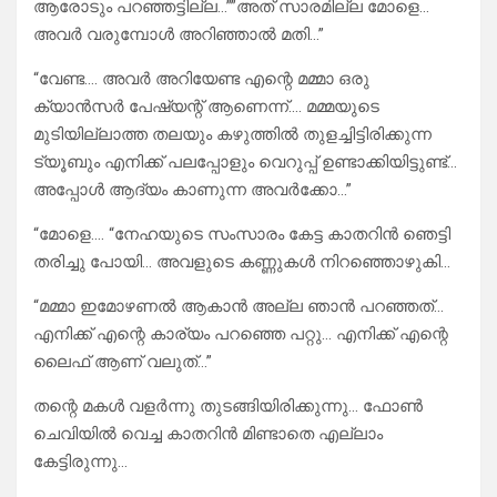
ആരോടും പറഞ്ഞട്ടില്ല…””അത് സാരമില്ല മോളെ…
അവർ വരുമ്പോൾ അറിഞ്ഞാൽ മതി…”
“വേണ്ട…. അവർ അറിയേണ്ട എന്റെ മമ്മാ ഒരു
ക്യാൻസർ പേഷ്യന്റ് ആണെന്ന്…. മമ്മയുടെ
മുടിയില്ലാത്ത തലയും കഴുത്തിൽ തുളച്ചിട്ടിരിക്കുന്ന
ട്യൂബും എനിക്ക് പലപ്പോളും വെറുപ്പ്‌ ഉണ്ടാക്കിയിട്ടുണ്ട്…
അപ്പോൾ ആദ്യം കാണുന്ന അവർക്കോ…”
“മോളെ…. “നേഹയുടെ സംസാരം കേട്ട കാതറിൻ ഞെട്ടി
തരിച്ചു പോയി… അവളുടെ കണ്ണുകൾ നിറഞ്ഞൊഴുകി…
“മമ്മാ ഇമോഴണൽ ആകാൻ അല്ല ഞാൻ പറഞ്ഞത്…
എനിക്ക് എന്റെ കാര്യം പറഞ്ഞെ പറ്റു… എനിക്ക് എന്റെ
ലൈഫ് ആണ് വലുത്…”
തന്റെ മകൾ വളർന്നു തുടങ്ങിയിരിക്കുന്നു… ഫോൺ
ചെവിയിൽ വെച്ച കാതറിൻ മിണ്ടാതെ എല്ലാം
കേട്ടിരുന്നു…