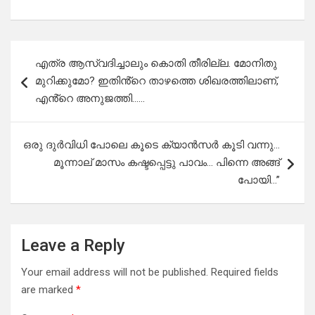
Post
എത്ര ആസ്വദിച്ചാലും കൊതി തീരില്ല. മോനിതു
navigation
മുറിക്കുമോ? ഇതിൻ്റെ താഴത്തെ ശിഖരത്തിലാണ്,
എൻ്റെ അനുജത്തി……
ഒരു ദുർവിധി പോലെ കൂടെ ക്യാൻസർ കൂടി വന്നു…
മൂന്നാല് മാസം കഷ്ടപ്പെട്ടു പാവം… പിന്നെ അങ്ങ്
പോയി…”
Leave a Reply
Your email address will not be published.
Required fields
are marked
*