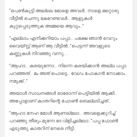
“പെൺകുട്ടി അല്ലെ മോളെ അവൾ.. നാളെ മറ്റൊരു
വീട്ടിൽ ചെന്നു കേറേണ്ടവൾ… ആളുകൾ
കുറ്റപ്പെടുത്തുക അമ്മയെ ആവും…”
“എല്ലാം എനിക്കറിയാം പപ്പാ… പക്ഷേ ഞാൻ വെറും
വൈയ്സ്റ്റ് ആണ് ആ വീട്ടിൽ…”പെട്ടന്ന് അവളുടെ
കണ്ണുകൾ നിറഞ്ഞു വന്നു….
“ആഹാ… കരയുന്നോ… നിന്നെ കരയിക്കാൻ അല്ല പപ്പാ
പറഞ്ഞത്… മം അത് പൊട്ടെ… വേഗം പോകാൻ നോക്കാം
നമുക്ക്…”
അയാൾ സാധനങ്ങൾ ഓരോന്ന് പെട്ടിയിൽ ആക്കി…
അപ്പോളാണ് കാതറിന്റെ ഫോൺ ബെല്ലടിച്ചത്…
“ആഹാ നേഹ മോൾ ആണല്ലോ… അവളെക്കുറിച്ച്
പറഞ്ഞു തീരും മുന്നേ ദേ വിളിച്ചല്ലോ…”പപ്പ ഫോൺ
എടുത്തു കാതറിന് നേരെ നീട്ടി..