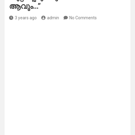
ആവും…”
3 years ago
admin
No Comments