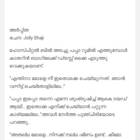
അർപ്പിത
രചന: Jolly Shaji
ഹോസ്പിറ്റൽ ബിൽ അടച്ചു പപ്പാ റൂമിൽ എത്തുമ്പോൾ
കാതറിൻ ബാഗിലേക്ക് ഡ്രസ്സ്‌ ഒക്കെ എടുത്തു
വെക്കുകയാണ്..
“എന്തിനാ മോളെ നീ ഇതൊക്കെ ചെയ്യുന്നത്.. ഞാൻ
വന്നിട്ട് ചെയ്‌തോളില്ലേ…”
“പപ്പാ ഇപ്പൊ തന്നെ എന്നേ ശുശ്രൂഷിച്ച് ആകെ ടയഡ്
ആയി… ഇതൊക്ക എനിക്ക് ചെയ്യാൻ പറ്റുന്ന
കാര്യമല്ലേ…”അവൾ നേർത്ത പുഞ്ചിരിയോടെ
പറഞ്ഞു..
“അതല്ല മോളെ.. നിനക്ക് നല്ല ഷീണം ഉണ്ട്‌… കീമോ