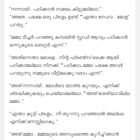
“നന്നായി… പഠിക്കാൻ സമയം കിട്ടുമല്ലോ..”
.”അതേ.. പക്ഷേ ഒരു പ്രശ്നം ഉണ്ട്‌…””എന്താ നേഹാ… മോള്
പറയു…”
“മമ്മാ ടീച്ചർ പറഞ്ഞു കമ്പയിൻ സ്റ്റഡി ആവും പഠിക്കാൻ
ഒന്നുകൂടെ ബെറ്റർ എന്ന്…”
“അതിനെന്താ മോളെ… നിന്റ ഫ്രണ്ട്‌സ് ഒക്കെ ആയി
പഠിക്കാമല്ലോ നിനക്ക്…””പഠിക്കാം മമ്മാ പക്ഷേ അവർ
പറയുന്നു നമ്മുടെ വീട്ടിലേക്കു വരാം എന്ന്..”
“അത് നന്നായി… മോൾടെ യാത്ര കുറയും.. എനിക്ക്
ശ്രദ്ധിക്കുകയും ചെയ്യാമല്ലോ…””അത് ശേരിയാവില്ല
മമ്മാ…”
“എന്താ കുട്ടി പ്രശ്നം… നീ തുറന്നു പറഞ്ഞാൽ അല്ലെ
എനിക്ക് മനസ്സിലാകു…”
“അത് മമ്മാ… മമ്മയുടെ അസുഖത്തെ കുറിച്ച് ഞാൻ