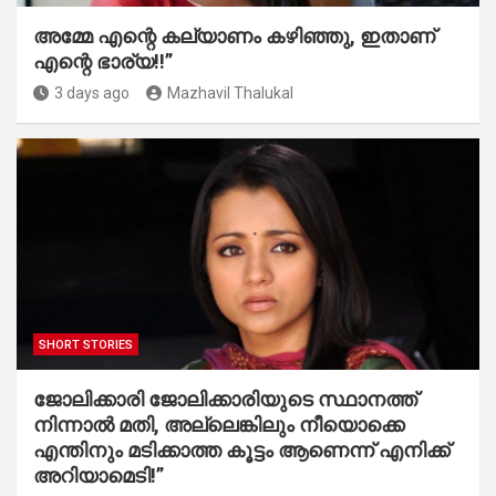
അമ്മേ എന്റെ കല്യാണം കഴിഞ്ഞു, ഇതാണ്
എന്റെ ഭാര്യ!!”
3 days ago
Mazhavil Thalukal
SHORT STORIES
ജോലിക്കാരി ജോലിക്കാരിയുടെ സ്ഥാനത്ത്
നിന്നാൽ മതി, അല്ലെങ്കിലും നീയൊക്കെ
എന്തിനും മടിക്കാത്ത കൂട്ടം ആണെന്ന് എനിക്ക്
അറിയാമെടി!”