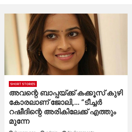
SHORT STORIES
അവന്റെ ബാപ്പയ്ക്ക് കക്കൂസ് കുഴി
കോരലാണ് ജോലി,… “ടീച്ചർ
റഷീദിന്റെ അരികിലേക്ക് എത്തും
മുന്നേ