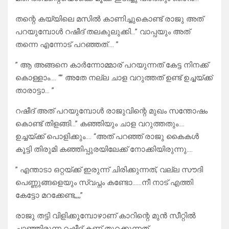
തന്റെ കയ്യിലെ മസിൽ കാണിച്ചുകൊണ്ട് രാജു അത്
പറയുമ്പോൾ റഷീദ് തലകുലുക്കി…” വാപ്പയും അത്
തന്നെ എന്നോട് പറഞ്ഞത്…. ”
” ആ അങ്ങനെ കാർന്നോമ്മാര് പറയുന്നത് കേട്ട നിനക്ക്
കൊള്ളാം…. “” അതേ നല്ല ചാള വറുത്തത് ഉണ്ട് ഉച്ചയ്ക്ക്
താരാട്ടാ… ”
റഷീദ് അത് പറയുമ്പോൾ രാജുവിന്റെ മുഖം സന്തോഷം
കൊണ്ട് തിളങ്ങി…” കഞ്ഞിയും ചാള വറുത്തതും….
ഉച്ചയ്ക്ക് പൊളിക്കും…. “അത് പറഞ്ഞ് രാജു കൈകൾ
കൂട്ടി തിരുമി കഞ്ഞിപ്പുരയിലേക്ക് നോക്കിയിരുന്നു….
” എന്താടാ ഒറ്റയ്ക്ക് ഇരുന്ന് ചിരിക്കുന്നത്, വല്ല സൗദി
പെണ്ണുങ്ങളെയും സ്വപ്നം കണ്ടോ……നീ നാട് എത്തി
കേട്ടോ മറക്കേണ്ട,,,,”
രാജു തട്ടി വിളിക്കുമ്പോഴാണ് കാറിന്റെ മുൻ സീറ്റിൽ
ചാഞ്ഞിരുന്ന റഷീദ് കണ്ണ് തുറക്കുന്നത്…