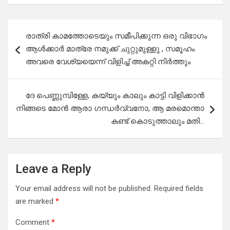
Post
രാത്രി കാമത്തോടെയും സമീപിക്കുന്ന ഒരു വിഭാഗം
navigation
ആൾക്കാർ മാത്രേ നമുക്ക് ചുറ്റുമുള്ളു , സമൂഹം
അവരെ വേശ്യയെന്ന് വിളിച്ച് അകറ്റി നിർത്തും
ദേ പെണ്ണുമ്പിള്ളേ, കയ്യും കാലും കാട്ടി വിളിക്കാൻ
നിങ്ങടെ മോൻ ആരാ ഗന്ധർവ്വനോ, ആ മരമൊന്താ
കണ്ട് കൊടുത്താലും മതി…
Leave a Reply
Your email address will not be published.
Required fields
are marked
*
Comment
*