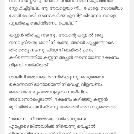
നിന്നെ സ്നേഹിച്ച പോലെ വേറൊന്നിനെയും അവൾ
സ്നേഹിച്ചിട്ടില്ല. ആ അവളെയാ നീ…. പോട്ടെ. സാരല്യാ.
മോൻ പോയി ഊണ് കഴിക്ക്. എന്നിട്ട് കിടന്നോ. നാളെ
പുലർച്ചെ ബലിയിടണം. ചെല്ല്. ”
കണ്ണൻ തിരിച്ചു നടന്നു.. അവന്റെ കണ്ണിൽ ഒരു
നനവൂറിയതു ശാലിനി കണ്ടു. അവൾ പുച്ഛത്തോടെ
തിരിഞ്ഞു നടന്നു. പിറ്റേന്ന് ബലിതർപ്പണം
കഴിഞ്ഞെത്തിയ കണ്ണന് അച്ഛൻ തന്നെയാണ് ഭക്ഷണം
വിളമ്പി നൽകിയത്.
ശാലിനി അയാളെ മറന്നിരിക്കുന്നു. പെറ്റമ്മയെ
കൊന്നവന് ഭാര്യയെന്തിന് വെച്ചു വിളമ്പണം.
മക്കളെപോലും അയാളുടെ സാമീപ്യം
അലോസരപ്പെടുത്തി. ഭക്ഷണം കഴിഞ്ഞു കണ്ണൻ
മുറിയിൽ കയറി കിടന്നു. ശേഖരൻ അവനടുത്തെത്തി.
“മോനെ… നീ അമ്മയെ ഓർക്കാറുണ്ടോ
എപ്പോഴെങ്കിഅവൾക്ക് നീയെന്നു വെച്ചാൽ
ജീവനായിരുന്നു. പണ്ട് നിനക്ക് കുത്തിവെപ്പെടുക്കാൻ