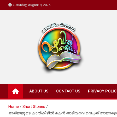
Skip
Saturday, August 8, 2026
to
content
Mazhavil Thalukal
Malayalam Kadhakal
ABOUT US
CONTACT US
PRIVACY POLIC
Home
Short Stories
ഭാര്യയുടെ കാൽകീഴിൽ മകൻ അടിയറവ് വെച്ചത് അയാളെ കൊണ്