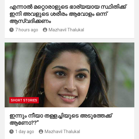
എന്നാൽ മറ്റൊരാളുടെ ഭാര്യയായ സ്ഥിതിക്ക്
ഇനി അവളുടെ ശരീരം ആവോളം ഒന്ന്
ആസ്വദിക്കണം
7 hours ago
Mazhavil Thalukal
SHORT STORIES
ഇന്നും നീയാ തള്ളച്ചിയുടെ അടുത്തേക്ക്
ആണോ??”
1 day ago
Mazhavil Thalukal