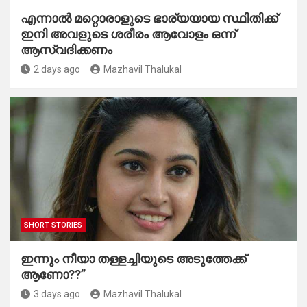
എന്നാൽ മറ്റൊരാളുടെ ഭാര്യയായ സ്ഥിതിക്ക്
ഇനി അവളുടെ ശരീരം ആവോളം ഒന്ന്
ആസ്വദിക്കണം
2 days ago
Mazhavil Thalukal
SHORT STORIES
ഇന്നും നീയാ തള്ളച്ചിയുടെ അടുത്തേക്ക്
ആണോ??”
3 days ago
Mazhavil Thalukal