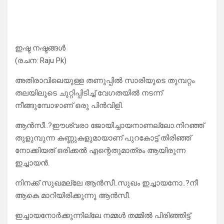
ഇഷ്ട നഷ്ടങ്ങൾ
(രചന: Raju Pk)
അതിരാവിലെയുള്ള തണുപ്പിൽ സാരിയുടെ തുമ്പറ്റം
തലയിലൂടെ ചുറ്റിപ്പിടിച്ച് വേഗതയിൽ നടന്ന്
നീങ്ങുമ്പോഴാണ് ഒരു പിൻവിളി.
ആൻസീ..?ഈശ്വരാ ജോയിച്ചായനാണല്ലോ.നിറഞ്ഞ്
തുളുമ്പുന്ന കണ്ണുകളുമായാണ് പുറകോട്ട് തിരിഞ്ഞ്
നോക്കിയത് ഒരിക്കൽ എന്റെതുമാത്രം ആയിരുന്ന
ഇച്ചായൻ.
നിനക്ക് സുഖമല്ലേ ആൻസീ..സുഖം ഇച്ചായനോ..?നീ
ആകെ മാറിയിരിക്കുന്നു ആൻസീ.
ഇച്ചായനോർക്കുന്നില്ലേ നമ്മൾ തമ്മിൽ പിരിഞ്ഞിട്ട്