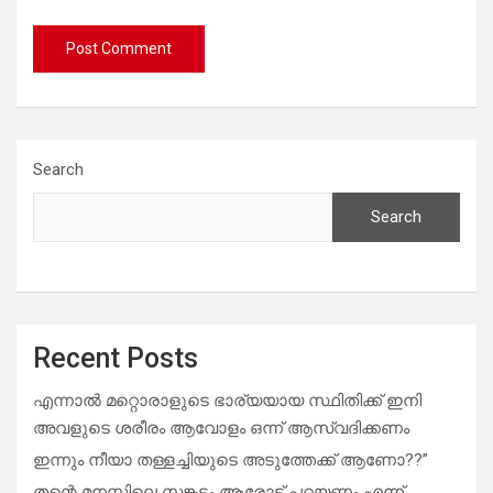
Search
Search
Recent Posts
എന്നാൽ മറ്റൊരാളുടെ ഭാര്യയായ സ്ഥിതിക്ക് ഇനി
അവളുടെ ശരീരം ആവോളം ഒന്ന് ആസ്വദിക്കണം
ഇന്നും നീയാ തള്ളച്ചിയുടെ അടുത്തേക്ക് ആണോ??”
തന്റെ മനസ്സിലെ സങ്കടം ആരോട് പറയണം എന്ന്