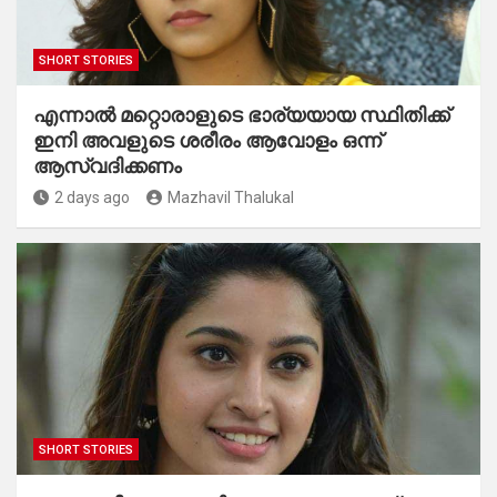
SHORT STORIES
എന്നാൽ മറ്റൊരാളുടെ ഭാര്യയായ സ്ഥിതിക്ക്
ഇനി അവളുടെ ശരീരം ആവോളം ഒന്ന്
ആസ്വദിക്കണം
2 days ago
Mazhavil Thalukal
SHORT STORIES