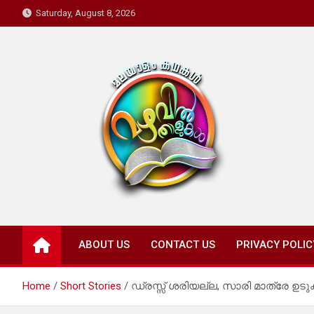
Skip
Saturday, August 8, 2026
to
content
Mazhavil Thalukal
Malayalam Kadhakal
ABOUT US
CONTACT US
PRIVACY POLIC
Home
Short Stories
ഡ്രസ്സ്‌ ശരിയല്ല, സാരി മാത്രേ ഉ