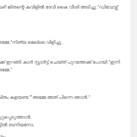
വഴി ജിതന്റെ കവിളിൽ ദേവി കൈ വീശി അടിച്ചു..”ഡിവോഴ്സ്
.
..”നിത്യ മെല്ലെ വിളിച്ചു..
് ഇറങ്ങി..കാർ സ്റ്റാർട്ട്‌ ചെയ്ത് പുറത്തേക്ക് പോയി..”ഇനി
്മേ..”
ിതം കളയണ്ട..””അമ്മേ അത് പിന്നെ ഞാൻ..”
പ്പെടുത്താൻ..
വീട്ടിൽ ബനിയനോ,