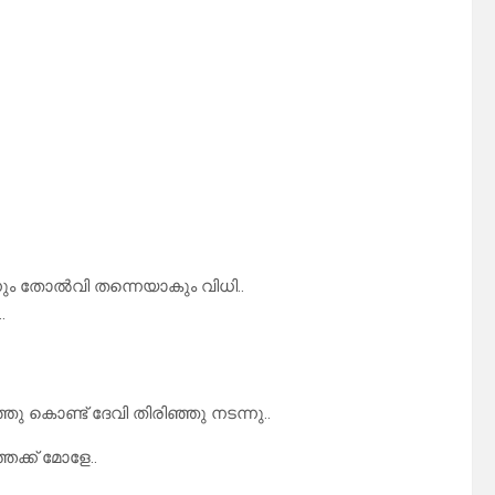
ം തോൽവി തന്നെയാകും വിധി..
.
 കൊണ്ട് ദേവി തിരിഞ്ഞു നടന്നു..
േക്ക് മോളേ..