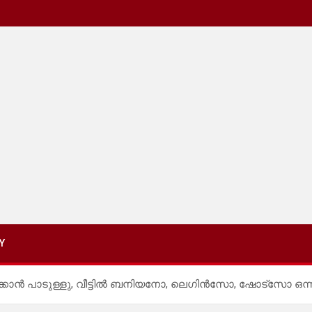
Y
ടുക്കാൻ പാടുള്ളു, വീട്ടിൽ ബനിയനോ, ലെഗിൻസോ, ഷോട്സോ ഒന്