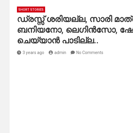
SHORT STORIES
ഡ്രസ്സ്‌ ശരിയല്ല, സാരി മാത്ര
ബനിയനോ, ലെഗിൻസോ, ഷോട
ചെയ്യാൻ പാടില്ല..
3 years ago
admin
No Comments