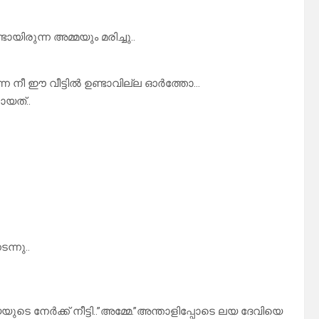
ിരുന്ന അമ്മയും മരിച്ചു..
 നീ ഈ വീട്ടിൽ ഉണ്ടാവില്ല ഓർത്തോ…
ോയത്..
ന്നു..
ടെ നേർക്ക് നീട്ടി..”അമ്മേ.”അന്താളിപ്പോടെ ലയ ദേവിയെ