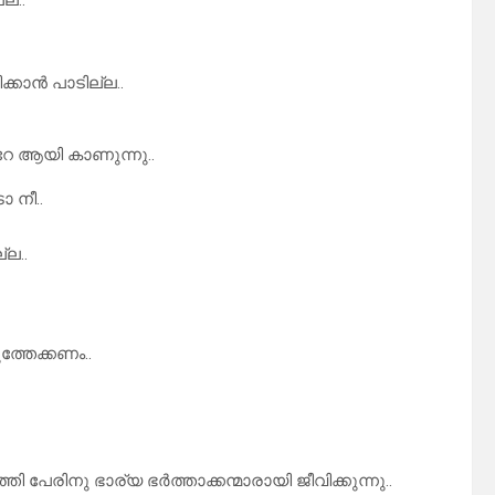
ല..
കാൻ പാടില്ല..
ൊറേ ആയി കാണുന്നു..
 നീ..
്ല..
്തേക്കണം..
പേരിനു ഭാര്യ ഭർത്താക്കന്മാരായി ജീവിക്കുന്നു..