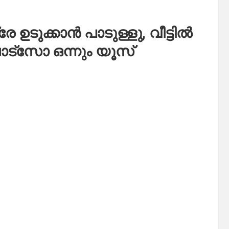
േ ഉടുക്കാൻ പാടുള്ളു, വീട്ടിൽ
്സോ ഒന്നും യൂസ്