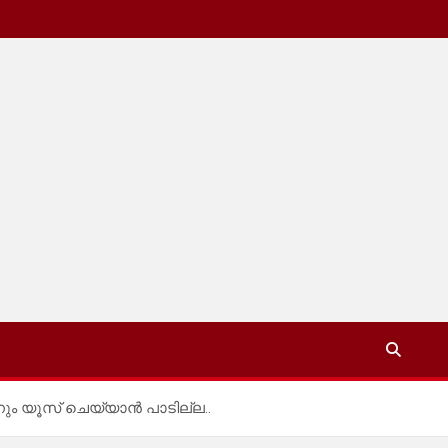
നും യൂസ് ചെയ്യാൻ പാടില്ല..