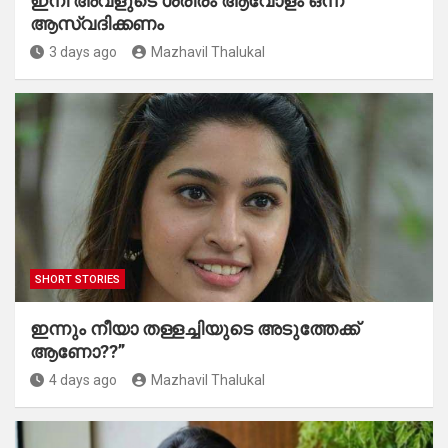
ഇനി അവളുടെ ശരീരം ആവോളം ഒന്ന്
ആസ്വദിക്കണം
3 days ago
Mazhavil Thalukal
SHORT STORIES
ഇന്നും നീയാ തള്ളച്ചിയുടെ അടുത്തേക്ക്
ആണോ??”
4 days ago
Mazhavil Thalukal