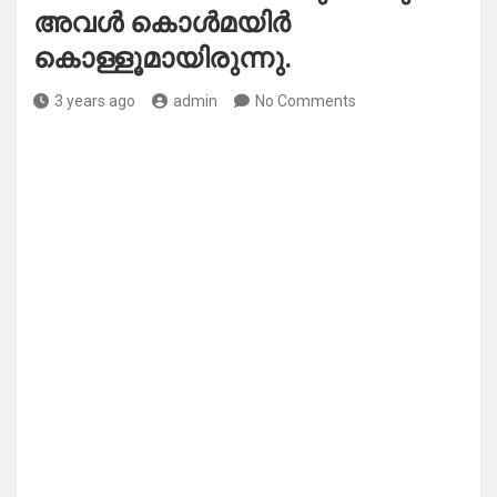
അവൾ കൊൾമയിർ
കൊള്ളൂമായിരുന്നു.
3 years ago
admin
No Comments