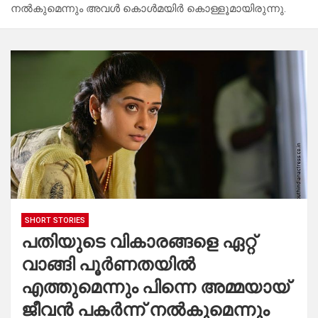
നൽകുമെന്നും അവൾ കൊൾമയിർ കൊള്ളൂമായിരുന്നു.
SHORT STORIES
പതിയുടെ വികാരങ്ങളെ ഏറ്റ്
വാങ്ങി പൂർണതയിൽ
എത്തുമെന്നും പിന്നെ അമ്മയായ്
ജീവൻ പകർന്ന് നൽകുമെന്നും