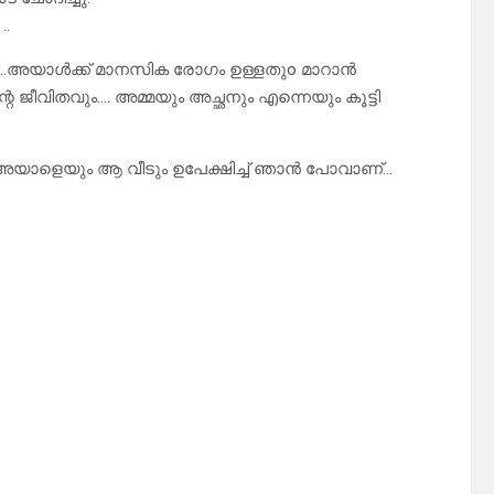
..
ു…അയാൾക്ക് മാനസിക രോഗം ഉള്ളതുo മാറാൻ
െ ജീവിതവും…. അമ്മയും അച്ഛനും എന്നെയും കൂട്ടി
 അയാളെയും ആ വീടും ഉപേക്ഷിച്ച് ഞാൻ പോവാണ്…