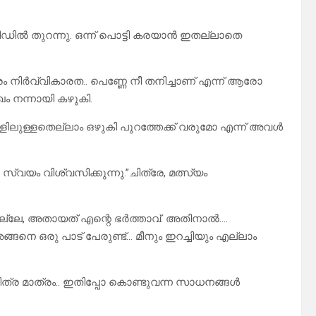
ീഡിൽ തുറന്നു. ഒന്ന് പൊട്ടി കരയാൻ ഇതല്ലാതെ
 നിർവ്വികാരത.. പെണ്ണേ നീ തനിച്ചാണ് എന്ന് ആരോ
 നന്നായി കഴുകി.
്ളിലുള്ളതെല്ലാം ഒഴുകി പുറത്തേക്ക് വരുമോ എന്ന് അവൾ
വയം വിശ്വസിക്കുന്നു.”ചിത്രേ, മത്സ്യം
തല്ലേ, അതായത് എന്റെ ഭർത്താവ്. അതിനാൽ….
ങനെ ഒരു പാട് പേരുണ്ട്… മീനും ഇറച്ചിയും എല്ലാം
ിത്ര മാത്രം.. ഇതിപ്പോ കൊണ്ടുവന്ന സാധനങ്ങൾ