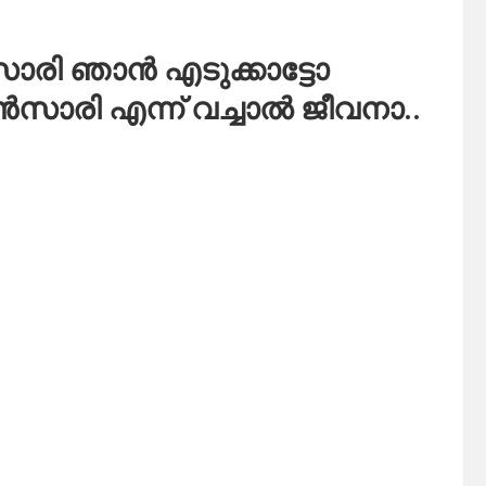
 സാരി ഞാൻ എടുക്കാട്ടോ
സാരി എന്ന് വച്ചാൽ ജീവനാ..