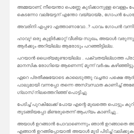
അമ്മയാണ്, നീയെന്താ പെണ്ണേ കുടിക്കാനുള്ള വെള്ളം 
കെടന്നോ വല്യേട്ടന് എന്തോ വയ്യായ്മ , ഗോപൻ പോയി
അവരിനി എപ്പഴാ എത്താണാവോ…? പാവം ഗോപൻ വന്നിട്ട്. ഒന്ന
ഹാവൂ! ഒരു കുളിർക്കാറ്റ് വീശിയ സുഖം, അയാൾ വരുന്ന
ആർക്കും അറിയില്ല ആരോടും പറഞ്ഞിട്ടില്ല..
പറയാൻ ധൈര്യമുണ്ടായില്ല .. പക്വതയില്ലാത്ത പ്രായത്
മാനസിക രോഗിയെ ആണെന്ന്, മൂന്ന് വർഷം കഴിഞ്ഞിട്ട
ഏറെ പ്രതീക്ഷയോടെ കാലെടുത്തു വച്ചതാ പക്ഷെ 
പാലുമായി വന്നപ്പോ തന്നെ അസ്വസ്ഥത കാണിച്ച് അങ്ങോ
ഗ്ലാസ് നിലത്തെറിഞ്ഞ് പൊട്ടിച്ചു.
പേടിച്ച് പുറകിലേക്ക് പോയ എന്റെ മുഖത്തെ പൊട്ടും 
തുടങ്ങിയപ്പോ മിണ്ടരുതെന്ന് ആംഗ്യം കാണിച്ചു…
അയാൾ ഉറങ്ങാൻ പോവാണെന്നും ഞാൻ ഉറങ്ങാതെ അയാ
എങ്ങാൻ ഉറങ്ങിപ്പോയാൽ അയാൾ മുടി പിടിച്ച് വലിക്ക