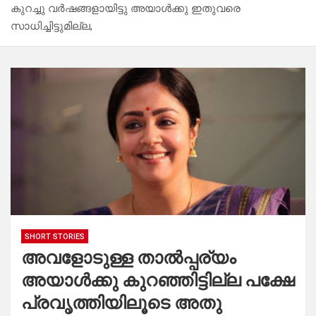
കുറച്ചു വർഷങ്ങളായിട്ടു അയാൾക്കു ഇതുവരെ
സാധിച്ചിട്ടുമില്ല,
SHORT STORIES
അവളോടുള്ള താൽപ്പര്യം
അയാൾക്കു കുറഞ്ഞിട്ടില്ല പക്ഷേ
പ്രവൃത്തിയിലൂടെ അതു