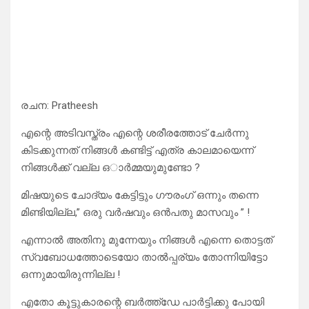
രചന: Pratheesh
എന്റെ അടിവസ്ത്രം എന്റെ ശരീരത്തോട് ചേർന്നു
കിടക്കുന്നത് നിങ്ങൾ കണ്ടിട്ട് എത്ര കാലമായെന്ന്
നിങ്ങൾക്ക് വല്ല ഒാർമ്മയുമുണ്ടോ ?
മിഷയുടെ ചോദ്യം കേട്ടിട്ടും ഗൗരംഗ് ഒന്നും തന്നെ
മിണ്ടിയില്ല,” ഒരു വർഷവും ഒൻപതു മാസവും ” !
എന്നാൽ അതിനു മുന്നേയും നിങ്ങൾ എന്നെ തൊട്ടത്
സ്വബോധത്തോടെയോ താൽപ്പര്യം തോന്നിയിട്ടോ
ഒന്നുമായിരുന്നില്ല !
എതോ കൂട്ടുകാരന്റെ ബർത്ത്ഡേ പാർട്ടിക്കു പോയി