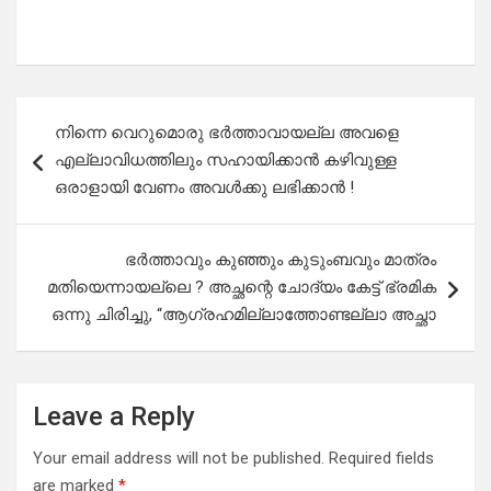
Post
നിന്നെ വെറുമൊരു ഭർത്താവായല്ല അവളെ
navigation
എല്ലാവിധത്തിലും സഹായിക്കാൻ കഴിവുള്ള
ഒരാളായി വേണം അവൾക്കു ലഭിക്കാൻ !
ഭർത്താവും കുഞ്ഞും കുടുംബവും മാത്രം
മതിയെന്നായല്ലെ ? അച്ഛന്റെ ചോദ്യം കേട്ട് ഭ്രമിക
ഒന്നു ചിരിച്ചു, “ആഗ്രഹമില്ലാത്തോണ്ടല്ലാ അച്ഛാ
Leave a Reply
Your email address will not be published.
Required fields
are marked
*