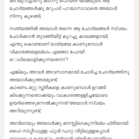
കീറിമുറിച്ചാണു കടന്നു പോയത് !മിഷയുടെ ആ
ചോദ്യങ്ങൾക്കു മറുപടി പറയാനാവാതെ അയാൾ
നിന്നു കുഴങ്ങി,
സത്യത്തിൽ അയാൾ തന്നെ ആ ചോദ്യങ്ങൾ സ്വയം
ചോദിക്കാൻ തുടങ്ങിയിട്ട് കുറച്ചു കാലങ്ങളായി,
എന്തു കൊണ്ടാണ് ഭാര്യയേ കാണുമ്പോൾ
വികാരങ്ങളെല്ലാം എങ്ങോ പോയി
ഒാടിയൊളിക്കുന്നതെന്ന് ?
എങ്കിലും അവൾ അവസാനമായി ചോദിച്ച ചോദ്യത്തിനു
അയാൾക്കുത്തരമുണ്ട്,
കാരണം മറ്റു സ്ത്രീകളെ കാണുമ്പോൾ ഉറങ്ങി
കിടക്കുന്നതൊക്കയും വാകാരത്തള്ളിച്ചയോടെ
ഉയർത്തെഴുന്നേൽക്കുന്നത് അയാൾ സ്വയം
അറിയുന്നുണ്ട്,
അവിടെയും അയാൾക്കു മനസ്സിലാകുന്നില്ല ഫ്രീയായി
ഹൈ സ്പ്പീഡുള്ള ഫുൾ ഡാറ്റ വീട്ടിലുള്ളപ്പോൾ
വൈഫൈ കണക്റ്റ് ചെയ്യാൻ ശ്രമിക്കുന്നതിലെ