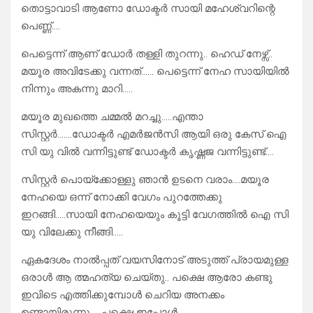
തൊട്ടാവാടി ആണോ ഡോക്ടർ സായി മഹേശ്വറിന്റെ
പെണ്ണ്….
പെട്ടെന്ന് ആണ് ഡോർ തള്ളി തുറന്നു.. ഹെഡ് നേഴ്സ്..
മയൂര അവിടേക്കു വന്നത്…… പെട്ടെന്ന് നേഹ സായിയിൽ
നിന്നും അകന്നു മാറി…..
മയൂര മുഖത്തെ ചമ്മൽ മറച്ചു…..എന്താ
സിസ്റ്റർ…….ഡോക്ടർ എമർജൻസി ആയി ഒരു കേസ് ഐ
സി യു വിൽ വന്നിട്ടുണ്ട് ഡോക്ടർ കൃഷ്ണജ വന്നിട്ടുണ്ട്….
സിസ്റ്റർ പൊയ്ക്കോള്ളു ഞാൻ ഉടനെ വരാം….മയൂര
നേഹയെ ഒന്ന് നോക്കി വേഗം പുറത്തേക്കു
ഇറങ്ങി…..സായി നേഹയെയും കൂട്ടി വേഗത്തിൽ ഐ സി
യു വിലേക്കു നീങ്ങി…..
ഏകദേശം നാൽപ്പത് വയസിനോട് അടുത്ത് പ്രായമുള്ള
ഒരാൾ ആ ത്മഹത്യ ചെയ്തു.. പക്ഷെ ആരോ കണ്ടു
ഇവിടെ എത്തിക്കുമ്പോൾ ചെറിയ അനക്കം
ഉണ്ടായിരുന്നു…. പക്ഷെ ഇപ്പോൾ…….