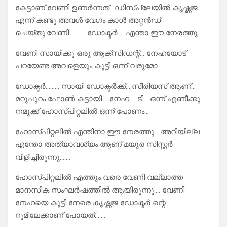
കേട്ടാണ് വേണി ഉണർന്നത്.. ഡിസ്പ്ലേയിൽ കൃഷ്ണജ
എന്ന് കണ്ടു അവൾ വേഗം കാൾ അറ്റൻഡ്
ചെയ്തു.വേണി…………ഡോക്ടർ…. എന്താ ഈ നേരത്തു….
വേണി സായിക്കു ഒരു ആക്‌സിഡന്റ്… നേഹയോട്
പറയേണ്ട അവളെയും കൂട്ടി ഒന്ന് വരുമോ…..
ഡോക്ടർ……… സായി ഡോക്ടർക്ക്….സീരിയസ് ആണ്…
മറുപുറം ഫോൺ കട്ടായി…..നേഹ…. ടി… ഒന്ന് എണീക്കു…..
നമുക്ക് ഹോസ്പിറ്റലിൽ ഒന്ന് പോണം…
ഹോസ്പിറ്റലിൽ എന്തിനാ ഈ നേരത്തു… അറിയില്ല
എന്തോ അത്യാവശ്യം ആണ് മയൂര സിസ്റ്റർ
വിളിച്ചിരുന്നു…….
ഹോസ്പിറ്റലിൽ എത്തും വരെ വേണി വല്ലാത്ത
മാനസിക സംഘർഷത്തിൽ ആയിരുന്നു…. വേണി
നേഹയെ കൂട്ടി നേരെ കൃഷ്ണജ ഡോക്ടർ ന്റെ
റൂമിലേക്കാണ് പോയത്…….