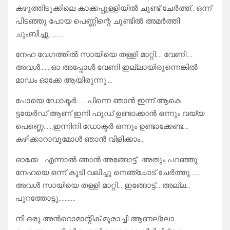
കഴുത്തിടുക്കിലെ കാക്കപ്പുള്ളിയിൽ ചുണ്ട് ചേർത്ത്.. ഒന്ന്
പിടഞ്ഞു പോയ പെണ്ണിന്റെ ചുണ്ടിൽ അമർത്തി
ചുംബിച്ചു……….
നേഹ വേഗത്തിൽ സായിയെ തള്ളി മാറ്റി…. വേണി….
അവൾ…….ഓ അപ്പോൾ വേണി ഇല്ലായിരുന്നെങ്കിൽ
മാഡം ഓക്കേ ആയിരുന്നു….
പോയെ ഡോക്ടർ…….പിന്നെ ഞാൻ ഇന്ന് ആകെ
ട്ടയേർഡ് ആണ് ഇനി ഫുഡ്‌ ഉണ്ടാക്കാൻ ഒന്നും വയ്യ
പെണ്ണെ……ഇന്നിനി ഡോക്ടർ ഒന്നും ഉണ്ടാക്കേണ്ട….
കഴിക്കാറാവുമോൾ ഞാൻ വിളിക്കാം…
ഓക്കേ… എന്നാൽ ഞാൻ അങ്ങോട്ട്‌.. അതും പറഞ്ഞു
നേഹയെ ഒന്ന് കൂടി വലിച്ചു നെഞ്ചോട്‌ ചേർത്തു…….
അവൾ സായിയെ തള്ളി മാറ്റി… ഇങ്ങോട്ട്… അല്ല…
പുറത്തോട്ടു………..
നി ഒരു അൻറൊമാന്റിക് മൂരാച്ചി ആണല്ലോ