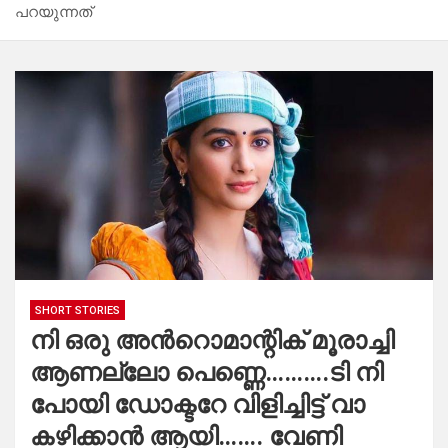
പറയുന്നത്
SHORT STORIES
നി ഒരു അൻറൊമാന്റിക് മൂരാച്ചി
ആണല്ലോ പെണ്ണെ……….ടി നി
പോയി ഡോക്ടറേ വിളിച്ചിട്ട് വാ
കഴിക്കാൻ ആയി……. വേണി