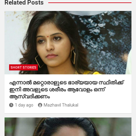
Related Posts
SHORT STORIES
എന്നാൽ മറ്റൊരാളുടെ ഭാര്യയായ സ്ഥിതിക്ക്
ഇനി അവളുടെ ശരീരം ആവോളം ഒന്ന്
ആസ്വദിക്കണം
1 day ago
Mazhavil Thalukal