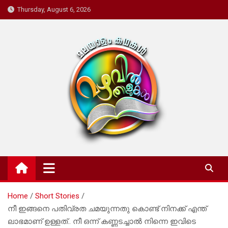
Skip
Thursday, August 6, 2026
to
content
Mazhavil Thalukal
Malayalam Kadhakal
Home
Short Stories
നീ ഇങ്ങനെ പതിവ്രത ചമയുന്നതു കൊണ്ട് നിനക്ക് എന്ത്
ലാഭമാണ് ഉള്ളത്.. നീ ഒന്ന് കണ്ണടച്ചാൽ നിന്നെ ഇവിടെ