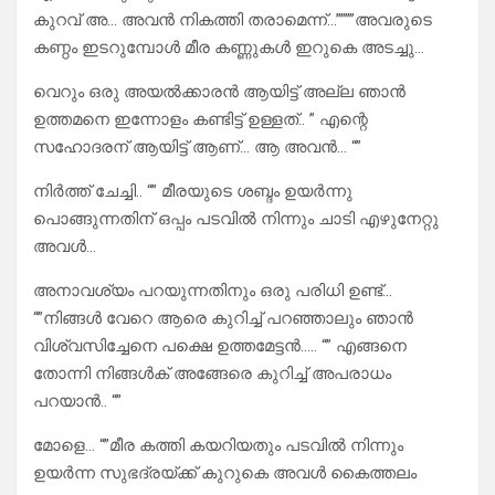
കുറവ് അ… അവൻ നികത്തി തരാമെന്ന്…””””അവരുടെ
കണ്ഠം ഇടറുമ്പോൾ മീര കണ്ണുകൾ ഇറുകെ അടച്ചു…
വെറും ഒരു അയൽക്കാരൻ ആയിട്ട് അല്ല ഞാൻ
ഉത്തമനെ ഇന്നോളം കണ്ടിട്ട് ഉള്ളത്.. ” എന്റെ
സഹോദരന് ആയിട്ട് ആണ്… ആ അവൻ… “”
നിർത്ത് ചേച്ചി.. “” മീരയുടെ ശബ്ദം ഉയർന്നു
പൊങ്ങുന്നതിന് ഒപ്പം പടവിൽ നിന്നും ചാടി എഴുനേറ്റു
അവൾ…
അനാവശ്യം പറയുന്നതിനും ഒരു പരിധി ഉണ്ട്…
“”നിങ്ങൾ വേറെ ആരെ കുറിച്ച് പറഞ്ഞാലും ഞാൻ
വിശ്വസിച്ചേനെ പക്ഷെ ഉത്തമേട്ടൻ….. “” എങ്ങനെ
തോന്നി നിങ്ങൾക് അങ്ങേരെ കുറിച്ച് അപരാധം
പറയാൻ.. “”
മോളെ… “”മീര കത്തി കയറിയതും പടവിൽ നിന്നും
ഉയർന്ന സുഭദ്രയ്ക്ക് കുറുകെ അവൾ കൈത്തലം