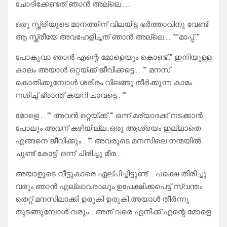
ചോദിക്കേണ്ടത് ഞാൻ അല്ലെ……
ഒരു സ്ത്രീയുടെ മാനത്തിന് വിലയിട്ട ഭർത്താവിനു വേണ്ടി
ആ സ്ത്രീയേ അവഹേളിച്ചത് ഞാൻ അല്ലെ…. “””മാപ്പ്..”
പോകുവാ ഞാൻ എന്റെ മോളെയും കൊണ്ട്..” ഇനിയുള്ള
കാലം അയാൾ ഒറ്റയ്ക്ക് ജീവിക്കട്ടെ…. “” മനസ്
കൊതിക്കുമ്പോൾ ശരീരം വിലങ്ങു തീർക്കുന്ന കാമം
നശിച്ച് ഭ്രാന്ത് കയറി ചാവട്ടെ.. “”
മോളെ…. “” അവൻ ഒറ്റയ്ക്ക്..'” ഒന്ന് മര്യാദക്ക് നടക്കാൻ
പോലും അവന് കഴിയില്ല..ഒരു ആശ്രയം ഇല്ലാതെ
എങ്ങനെ ജീവിക്കും… “” അവരുടെ മനസിലെ നന്മയിൽ
ചുണ്ട് കോട്ടി ഒന്ന് ചിരിച്ചു മീര…
അയാളുടെ വീട്ടുകാരെ ഏല്പിച്ചിട്ടുണ്ട്…. പക്ഷെ തിരിച്ചു
വരും ഞാൻ എല്ലാവരാലും ഉപേക്ഷിക്കപെട്ട് സ്വന്തം
തെറ്റ് മനസിലാക്കി ഉരുകി ഉരുകി അയാൾ തീർന്നു
തുടങ്ങുമ്പോൾ വരും… അത് വരെ എനിക്ക് എന്റെ മോളെ