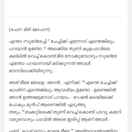
(രചന: മിഴി മോഹന)
എന്താ സുഭദ്രേച്ചി..” ചേച്ചിക്ക് എന്നോട് എന്തെങ്കിലും
പറയാൻ ഉണ്ടോ..? അലക്കിയ തുണി കുളപടവിലെ
കല്ലിൽ വെച്ച് കൊണ്ട് മീര നോക്കുമ്പോഴും സുഭദ്രേ
എന്തോ പറയാനായി മടിക്കുന്നത് അവൾ
മനസിലാക്കിയിരുന്നു…
അത് മീരേ മോളെ.. ഞാൻ… എനിക്ക്.. “”എന്തെ ചേച്ചിക്ക്
കാശിന് എന്തെങ്കിലും ആവശ്യം ഉണ്ടോ… ഉണ്ടെങ്കിൽ
ഞാൻ ഉത്തമേട്ടനോട് പറയാം…. റേഷൻ കടയിലേക്ക്‌
പോകും മുൻപ് ആണെങ്കിൽ എടുത്തു
തരും…””ബക്കറ്റിലെക്ക്‌ തുണി വെച്ച് കൊണ്ട് പടവു കയറി
വരുമ്പോഴും പടവിൽ അതെ ഇരിപ്പ് ആണ് അവർ ..
ഏയ്.. കാശ് ഒന്നും വേണ്ട മീരേ..”” അത്യാവശ്യത്തിനു