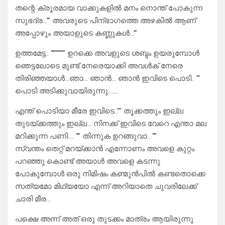
തന്റെ ക്രൂരമായ വാക്കുകളിൽ മനം നൊന്ത് പോകുന്ന
സുഭദ്ര…'” അവരുടെ പിന്ഭാഗത്തെ അഴകിൽ ആണ്
അപ്പോഴും അയാളുടെ കണ്ണുകൾ…'”
ഉത്തമേട്ട.. “”””””” ഉറക്കെ അവളുടെ ശബ്ദം ഉയരുമ്പോൾ
ഞെട്ടലോടെ മുണ്ട് നേരെയാക്കി അവൾക് നേരെ
തിരിഞ്ഞയാൾ…ഞാ… ഞാൻ… ഞാൻ ഇവിടെ പൊടി.. “‘
പൊടി അടിക്കുവായിരുന്നു…….
എന്ത്‌ പൊടിയാ മീരേ ഇവിടെ..”” തൂക്കത്തും ഇല്ല
തുടയ്ക്കത്തും ഇല്ല… നിനക്ക് ഇവിടെ വേറെ എന്താ മല
മറിക്കുന്ന പണി…. “” തിന്നുക ഉറങ്ങുവാ.. “”
സ്വന്തം തെറ്റ് മറയ്ക്കാൻ എന്നോണം അവളെ കുറ്റം
പറഞ്ഞു കൊണ്ട് അയാൾ അവളെ കടന്നു
പോകുമ്പോൾ ഒരു നിമിഷം കണ്മുൻപിൽ കണ്ടതൊക്കെ
സത്യമോ മിഥ്യയോ എന്ന് അറിയാതെ ചുവരിലേക്ക്‌
ചാരി മീര…
പക്ഷെ അന്ന് അത് ഒരു തുടക്കം മാത്രം ആയിരുന്നു