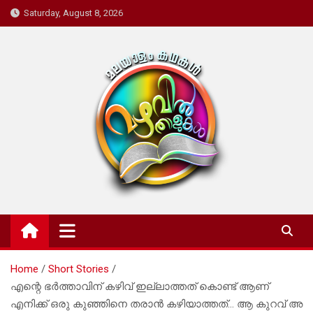
Skip
Saturday, August 8, 2026
to
content
Mazhavil Thalukal
Malayalam Kadhakal
Home
Short Stories
എന്റെ ഭർത്താവിന് കഴിവ് ഇല്ലാത്തത് കൊണ്ട് ആണ്
എനിക്ക് ഒരു കുഞ്ഞിനെ തരാൻ കഴിയാത്തത്… ആ കുറവ് അ