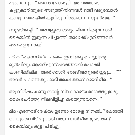
എങ്ങാനും… “”ഞാൻ പോട്ടെടി….ഭയത്തോടെ
കൂട്ടുകാരിയുടെ അടുത്ത് നിന്നവൾ ഓടി വരുമ്പോൾ
കണ്ടു ചോരയിൽ കുളിച്ചു നിൽക്കുന്ന സുഭദ്രയേ..””
സുഭദ്രേച്ചി.. “” അവളുടെ ശബ്ദം ചിലമ്പിക്കുമ്പോൾ
കൈയിൽ ഇരുന്ന പിച്ചാത്തി താഴേക്ക് എറിഞ്ഞവർ
അവളെ നോക്കി…
ഹ്ഹ..”’കൊന്നില്ല പക്ഷെ ഇനി ഒരു പെണ്ണിന്റെ
മുൻപിലും ആണ് എന്ന് പറഞ്ഞവൻ പൊക്കി
കാണിക്കില്ല… അത് ഞാൻ അങ്ങ് അറുത്ത് ഇട്ടു……. “”””
അവർ പറഞ്ഞതും ഓടി അകത്തേക്ക് കയറി മീര… “”
ആ നിമിഷം കണ്ടു തന്റെ സ്വാകാര്യ ഭാഗത്തു ഇരു
കൈ ചേർത്തു നിലവിളിച്ചു കരയുന്നവനെ.. “”
മീര എന്നോട് ദേഷ്യം ഉണ്ടോ മോളെ നിനക്ക്.. “”കോടതി
വെറുതെ വിട്ട് പുറത്ത് വരുന്നവൾ മീരയുടെ രണ്ട്
കൈയിലും കൂട്ടി പിടിച്ചു…