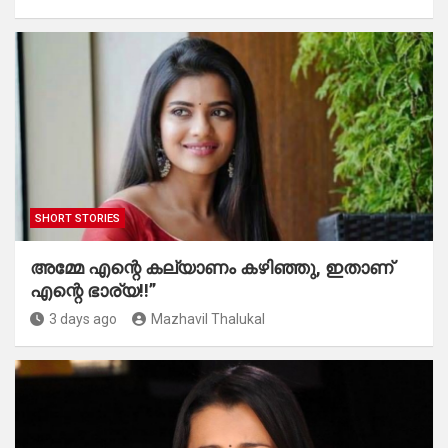
SHORT STORIES
അമ്മേ എന്റെ കല്യാണം കഴിഞ്ഞു, ഇതാണ്
എന്റെ ഭാര്യ!!”
3 days ago
Mazhavil Thalukal