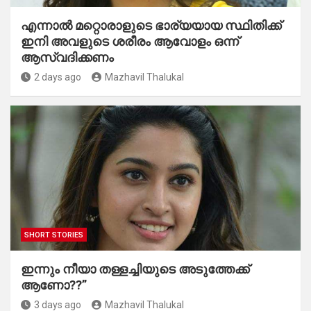
എന്നാൽ മറ്റൊരാളുടെ ഭാര്യയായ സ്ഥിതിക്ക്
ഇനി അവളുടെ ശരീരം ആവോളം ഒന്ന്
ആസ്വദിക്കണം
2 days ago
Mazhavil Thalukal
SHORT STORIES
ഇന്നും നീയാ തള്ളച്ചിയുടെ അടുത്തേക്ക്
ആണോ??”
3 days ago
Mazhavil Thalukal