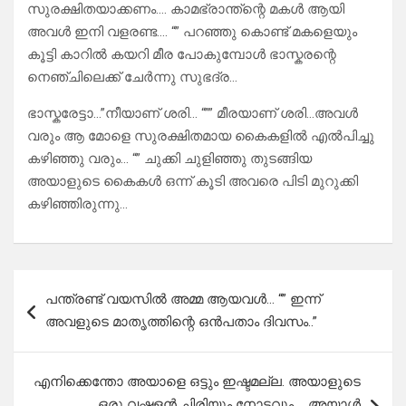
സുരക്ഷിതയാക്കണം…. കാമഭ്രാന്ത്ന്റെ മകൾ ആയി
അവൾ ഇനി വളരണ്ട…. “” പറഞ്ഞു കൊണ്ട് മകളെയും
കൂട്ടി കാറിൽ കയറി മീര പോകുമ്പോൾ ഭാസ്കരന്റെ
നെഞ്ചിലെക്ക്‌ ചേർന്നു സുഭദ്ര…
ഭാസ്കരേട്ടാ…”നീയാണ് ശരി… “”” മീരയാണ് ശരി…അവൾ
വരും ആ മോളെ സുരക്ഷിതമായ കൈകളിൽ എൽപിച്ചു
കഴിഞ്ഞു വരും… “” ചുക്കി ചുളിഞ്ഞു തുടങ്ങിയ
അയാളുടെ കൈകൾ ഒന്ന് കൂടി അവരെ പിടി മുറുക്കി
കഴിഞ്ഞിരുന്നു…
Post
പന്ത്രണ്ട് വയസിൽ അമ്മ ആയവൾ… “” ഇന്ന്
navigation
അവളുടെ മാതൃത്തിന്റെ ഒൻപതാം ദിവസം..”
എനിക്കെന്തോ അയാളെ ഒട്ടും ഇഷ്ടമല്ല. അയാളുടെ
ഒരു വഷളൻ ചിരിയും നോട്ടവും…. അയാൾ