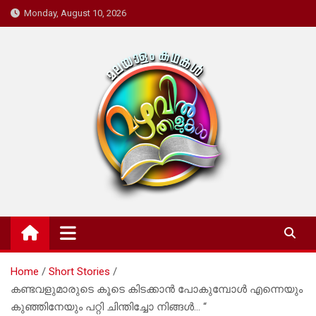
Skip
Monday, August 10, 2026
to
content
Mazhavil Thalukal
Malayalam Kadhakal
Home
Short Stories
കണ്ടവളുമാരുടെ കൂടെ കിടക്കാൻ പോകുമ്പോൾ എന്നെയും
കുഞ്ഞിനേയും പറ്റി ചിന്തിച്ചോ നിങ്ങൾ… “