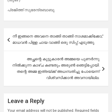
(ശുഭം )
പ്രജിത്ത് സുരേന്ദ്രബാബു
Post
നീ ഇങ്ങനെ അവനെ താങ്ങി താങ്ങി നാശമാക്കിക്കോ,”
navigation
മാധവൻ പിള്ള ചായ വാങ്ങി ഒരു സിപ്പ് എടുത്തു.
അച്ഛന്റെ കൂട്ടുകാരൻ അമ്മയെ പുണർന്നു
നിൽക്കുന്ന കാഴ്ച കണ്ടതും അരുൺ ഞെട്ടിപ്പോയി.
തന്റെ അമ്മ ഇത്രയ്ക്ക് അധഃമ്പതിച്ചു പോയെന്ന്
വിശ്വസിക്കാൻ അവനായില്ല.
Leave a Reply
Your email address will not be published.
Required fields