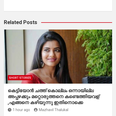
Related Posts
SHORT STORIES
കെട്ടിയോൻ ചത്ത് കൊല്ലം ഒന്നായില്ല
അപ്പഴക്കും മറ്റൊരുത്തനെ കണ്ടെത്തിയവള്
,എങ്ങനെ കഴിയുന്നു ഇതിനൊക്കെ
1 hour ago
Mazhavil Thalukal