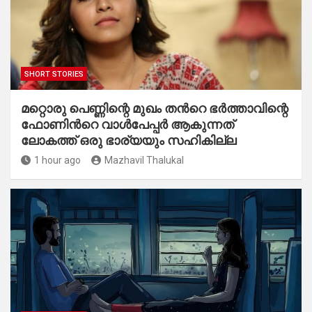
SHORT STORIES
മറ്റൊരു പെണ്ണിന്റെ മുഖം തൻറെ ഭർത്താവിന്റെ
ഫോണിൻറെ വാൾപേപ്പർ ആകുന്നത്
ലോകത്ത് ഒരു ഭാര്യയും സഹികില്ല
1 hour ago
Mazhavil Thalukal