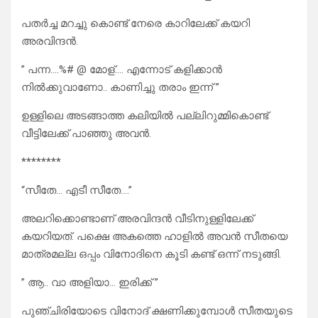
പതർച്ച മറച്ചു കൊണ്ട് നേരെ കാറിലേക്ക് കയറി
അരവിന്ദൻ.
” പന്ന….%# @ മോള്…. എന്നോട് കളിക്കാൻ
നിൽക്കുവാണോ.. കാണിച്ചു തരാം ഇന്ന് ”
ഉള്ളിലെ അടങ്ങാത്ത കലിയിൽ പല്ലിറുമ്മികൊണ്ട്
വീട്ടിലേക്ക് പാഞ്ഞു അവൻ.
********
“സീതേ… എടീ സീതേ….”
അലറിക്കൊണ്ടാണ് അരവിന്ദൻ വീടിനുള്ളിലേക്ക്
കയറിയത്. പക്ഷെ അകത്തെ ഹാളിൽ അവൻ സീതയെ
മാത്രമല്ല ഒപ്പം വിനോദിനെ കൂടി കണ്ട് ഒന്ന് നടുങ്ങി.
” ആ.. വാ അളിയാ… ഇരിക്ക് ”
പുഞ്ചിരിയോടെ വിനോദ് ക്ഷണിക്കുമ്പോൾ സീതയുടെ