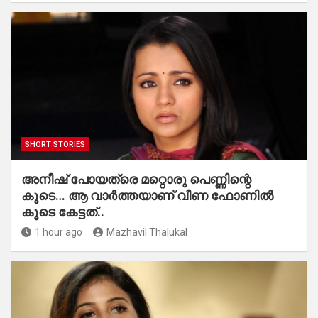
SHORT STORIES
അനീഷ് പോയത്രെ മറ്റൊരു പെണ്ണിന്റെ
കൂടെ… ആ വാർത്തയാണ് വീണ ഫോണിൽ
കൂടെ കേട്ടത്..
1 hour ago
Mazhavil Thalukal