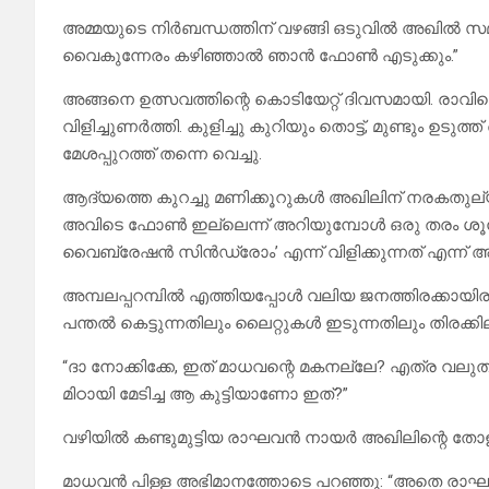
അമ്മയുടെ നിർബന്ധത്തിന് വഴങ്ങി ഒടുവിൽ അഖിൽ സമ്മ
വൈകുന്നേരം കഴിഞ്ഞാൽ ഞാൻ ഫോൺ എടുക്കും.”
അങ്ങനെ ഉത്സവത്തിന്റെ കൊടിയേറ്റ് ദിവസമായി. രാവ
വിളിച്ചുണർത്തി. കുളിച്ചു കുറിയും തൊട്ട്, മുണ്ടു
മേശപ്പുറത്ത് തന്നെ വെച്ചു.
ആദ്യത്തെ കുറച്ചു മണിക്കൂറുകൾ അഖിലിന് നരകതുല്യ
അവിടെ ഫോൺ ഇല്ലെന്ന് അറിയുമ്പോൾ ഒരു തരം ശൂന്
വൈബ്രേഷൻ സിൻഡ്രോം’ എന്ന് വിളിക്കുന്നത് എന്ന്
അമ്പലപ്പറമ്പിൽ എത്തിയപ്പോൾ വലിയ ജനത്തിരക്കായിരു
പന്തൽ കെട്ടുന്നതിലും ലൈറ്റുകൾ ഇടുന്നതിലും തിരക്കി
“ദാ നോക്കിക്കേ, ഇത് മാധവന്റെ മകനല്ലേ? എത്ര വലുതാ
മിഠായി മേടിച്ച ആ കുട്ടിയാണോ ഇത്?”
വഴിയിൽ കണ്ടുമുട്ടിയ രാഘവൻ നായർ അഖിലിന്റെ തോളിൽ ത
മാധവൻ പിള്ള അഭിമാനത്തോടെ പറഞ്ഞു: “അതെ രാഘവേട