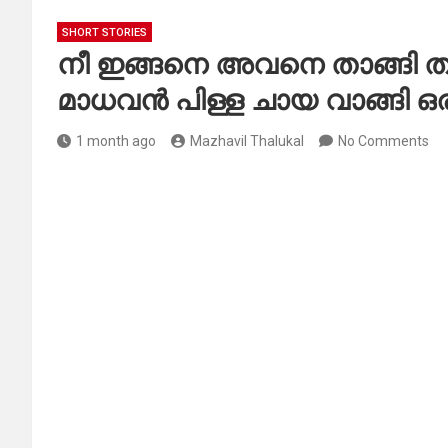
SHORT STORIES
നീ ഇങ്ങനെ അവനെ താങ്ങി താങ
മാധവൻ പിള്ള ചായ വാങ്ങി ഒരു
1 month ago
Mazhavil Thalukal
No Comments