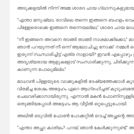
അടുക്കളയിൽ നിന്ന് അമ്മ ശാരദ ചായ ഗ്ലാസുകളുമായി ഉമ
“എന്താ മനുഷ്യാ, രാവിലെ തന്നെ ഇങ്ങനെ ബഹളം വെക്
പിള്ളേരൊക്കെ ഇങ്ങനെ തന്നെയല്ലേ,” ശാരദ ചായ മാധവൻ 
“നീ ഇങ്ങനെ അവനെ താങ്ങി താങ്ങി നാശമാക്കിക്കോ,” മാധ
ഞാൻ പറയുന്നത് നീ ഒന്ന് ആലോചിച്ചു നോക്ക്. നമ്മൾ ഒരേ മ
ഇരുന്ന് സംസാരിച്ചിട്ട് എത്ര നാളായി? ഇവൻ എപ്പോഴ
അദൃശ്യരായ ആളുകളോട് സംസാരിക്കുന്നു, ചിരിക്കുന്നു.
കാണുന്ന പോലുമില്ല.”
മാധവൻ പിള്ളയുടെ വാക്കുകളിൽ ദേഷ്യത്തേക്കാൾ കൂട
വിരമിച്ച ശേഷം അദ്ദേഹം ഏറെ ആഗ്രഹിച്ചത് കുടുംബ
ചെലവഴിക്കാനായിരുന്നു. എന്നാൽ മകൻ ഫോണിനുള്ളിലും
ഒതുങ്ങിയപ്പോൾ അദ്ദേഹം ആ വീട്ടിൽ ഒറ്റപ്പെട്ടുപോയി.
അഖിൽ ഒടുവിൽ ഫോൺ പോക്കറ്റിൽ വെച്ച് അച്ഛന്റെ അടുത്
“എന്താ അച്ഛാ കാര്യം? പറയ്, ഞാൻ കേൾക്കുന്നുണ്ട്