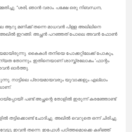
തിച്ചു. “ശരി, ഞാൻ വരാം. പക്ഷേ ഒരു നിബന്ധന,
ിലെ ആറു മണിക്ക് തന്നെ മാധവൻ പിള്ള അഖിലിനെ
ം ഉടുത്ത് അഖിൽ ഇറങ്ങി. അച്ഛൻ പറഞ്ഞത് പോലെ അവൻ ഫോൺ
മായിരുന്നു. കൈകൾ തനിയെ പോക്കറ്റിലേക്ക് പോകും,
യത തോന്നും. ഇതിനെയാണ് ശാസ്ത്രലോകം ‘ഫാന്റം
 അവൻ ഓർത്തു.
ന്നു. നാട്ടിലെ പ്രായമായവരും യുവാക്കളും എല്ലാം
ലാണ്.
യിപ്പോയി! പണ്ട് അച്ഛന്റെ തോളിൽ ഇരുന്ന് കരഞ്ഞോണ്ട്
ട്ടിക്കൊണ്ട് ചോദിച്ചു. അഖിൽ വെറുതെ ഒന്ന് ചിരിച്ചു.
്ടാ, ഇവൻ തന്നെ. ഇപ്പോൾ പഠിത്തമൊക്കെ കഴിഞ്ഞ്