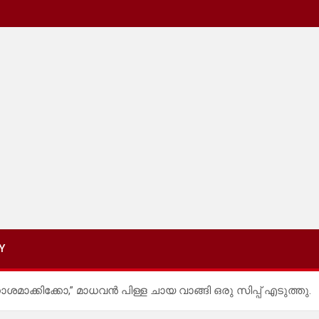
Y
മാക്കിക്കോ,” മാധവൻ പിള്ള ചായ വാങ്ങി ഒരു സിപ്പ് എടുത്തു.