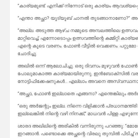
“കാര്യമുണ്ട്. എനിക്ക് നിന്നോട് ഒരു കാര്യം ആവശ്യപ്പെ
“എന്താ അച്ഛാ? യൂട്യൂബ് ചാനൽ തുടങ്ങാനാണോ?” അഖിൽ
“അല്ല. അടുത്ത ആഴ്ച നമ്മുടെ അമ്പലത്തിലെ ഉത്സ
മാറ്റിവെച്ച്, എന്നോടൊപ്പം ഉത്സവത്തിന്റെ കമ്മിറ്റി
എന്റെ കൂടെ വരണം. ഫോൺ വീട്ടിൽ വെക്കണം. പറ്റുമോ 
ചോദിച്ചു.
അഖിൽ ഒന്ന് ആലോചിച്ചു. ഒരു ദിവസം മുഴുവൻ ഫോൺ ഇ
പോലുമാകാത്ത കാര്യമായിരുന്നു. ഇൻബോക്സിൽ വരുന
നോട്ടിഫിക്കേഷനുകൾ… എല്ലാം അവനെ അസ്വസ്ഥനാക്
“അച്ഛാ, ഫോൺ ഇല്ലാതെ എങ്ങനാ? എന്തെങ്കിലും അർജ
“ഒരു അർജന്റും ഇല്ല. നിന്നെ വിളിക്കാൻ പ്രധാനമന്ത്രി
ഇല്ലെങ്കിൽ നിന്റെ വഴി നിനക്ക്,” മാധവൻ പിള്ള എഴുന്നേറ്
ശാരദ അഖിലിന്റെ അരികിൽ വന്നിരുന്നു പറഞ്ഞു: “മോന
ഇറങ്ങാൻ. പണ്ടൊക്കെ അച്ഛന്റെ വിരലു തുമ്പിൽ പിടിച്