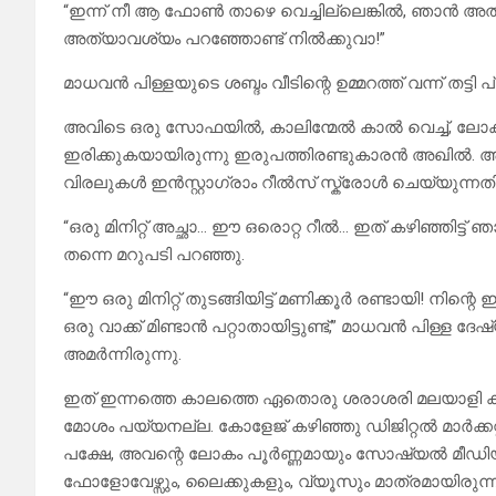
“ഇന്ന് നീ ആ ഫോൺ താഴെ വെച്ചില്ലെങ്കിൽ, ഞാൻ അത് 
അത്യാവശ്യം പറഞ്ഞോണ്ട് നിൽക്കുവാ!”
മാധവൻ പിള്ളയുടെ ശബ്ദം വീടിന്റെ ഉമ്മറത്ത് വന്ന് തട്ടി പ
അവിടെ ഒരു സോഫയിൽ, കാലിന്മേൽ കാൽ വെച്ച്, ലോകം മ
ഇരിക്കുകയായിരുന്നു ഇരുപത്തിരണ്ടുകാരൻ അഖിൽ. അച്ഛൻ
വിരലുകൾ ഇൻസ്റ്റാഗ്രാം റീൽസ് സ്ക്രോൾ ചെയ്യുന്നതിൽ 
“ഒരു മിനിറ്റ് അച്ഛാ… ഈ ഒരൊറ്റ റീൽ… ഇത് കഴിഞ്ഞിട്ട് 
തന്നെ മറുപടി പറഞ്ഞു.
“ഈ ഒരു മിനിറ്റ് തുടങ്ങിയിട്ട് മണിക്കൂർ രണ്ടായി!
ഒരു വാക്ക് മിണ്ടാൻ പറ്റാതായിട്ടുണ്ട്,” മാധവൻ പിള്ള
അമർന്നിരുന്നു.
ഇത് ഇന്നത്തെ കാലത്തെ ഏതൊരു ശരാശരി മലയാളി ക
മോശം പയ്യനല്ല. കോളേജ് കഴിഞ്ഞു ഡിജിറ്റൽ മാർക്കറ
പക്ഷേ, അവന്റെ ലോകം പൂർണ്ണമായും സോഷ്യൽ മീഡിയയി
ഫോളോവേഴ്സും, ലൈക്കുകളും, വ്യൂസും മാത്രമായിരുന