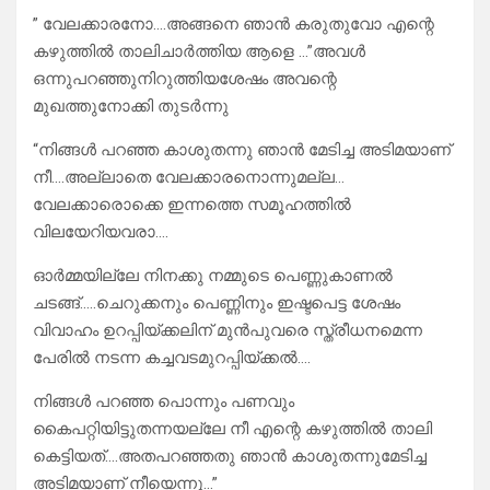
” വേലക്കാരനോ….അങ്ങനെ ഞാൻ കരുതുവോ എന്റെ
കഴുത്തിൽ താലിചാർത്തിയ ആളെ …”അവൾ
ഒന്നുപറഞ്ഞുനിറുത്തിയശേഷം അവന്റെ
മുഖത്തുനോക്കി തുടർന്നു
“നിങ്ങൾ പറഞ്ഞ കാശുതന്നു ഞാൻ മേടിച്ച അടിമയാണ്
നീ….അല്ലാതെ വേലക്കാരനൊന്നുമല്ല…
വേലക്കാരൊക്കെ ഇന്നത്തെ സമൂഹത്തിൽ
വിലയേറിയവരാ….
ഓർമ്മയില്ലേ നിനക്കു നമ്മുടെ പെണ്ണുകാണൽ
ചടങ്ങ്…..ചെറുക്കനും പെണ്ണിനും ഇഷ്ടപെട്ട ശേഷം
വിവാഹം ഉറപ്പിയ്ക്കലിന് മുൻപുവരെ സ്ത്രീധനമെന്ന
പേരിൽ നടന്ന കച്ചവടമുറപ്പിയ്ക്കൽ….
നിങ്ങൾ പറഞ്ഞ പൊന്നും പണവും
കൈപറ്റിയിട്ടുതന്നയല്ലേ നീ എന്റെ കഴുത്തിൽ താലി
കെട്ടിയത്….അതപറഞ്ഞതു ഞാൻ കാശുതന്നുമേടിച്ച
അടിമയാണ് നീയെന്നു…”