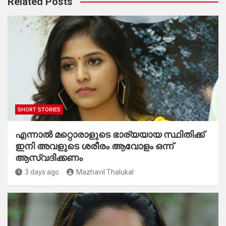
Related Posts
SHORT STORIES
എന്നാൽ മറ്റൊരാളുടെ ഭാര്യയായ സ്ഥിതിക്ക്
ഇനി അവളുടെ ശരീരം ആവോളം ഒന്ന്
ആസ്വദിക്കണം
3 days ago
Mazhavil Thalukal