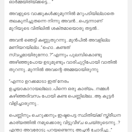
ഓർമ്മയിരിയ്ക്കട്ടെ…. ”
അവളുടെ വാക്കുകൾക്കുമുന്നിൽ മറുപടിയില്ലാതെ
തലകുനിച്ചുതന്നെ നിന്നു അവൻ….പെട്ടന്നാണ്
മുറിയുടെ വിതിലിൽ ശക്തമായൊരു തട്ടൽ…
അവൻ ഞെട്ടി കണ്ണുതുറന്നു…മുൻപിൽ അവളില്ല
മണിയറയില്ല…”ഹൊ…കണ്ടത്
സ്വപ്നമായിരുന്നോ..?”എന്നും പുലമ്പികൊണ്ടു
അഴിഞ്ഞുപോയ ഉടുമുണ്ടും വാരിചുറ്റിപോയി വാതിൽ
തുറന്നു…മുന്നിൽ അവന്റെ അമ്മയായിരുന്നു
“എന്നാ ഉറക്കമാടാ ഇത് നേരം
ഉച്ചയാകാറായല്ലോ..പിന്നെ ഒരു കാര്യം…നമ്മൾ
കഴിഞ്ഞദിവസം പോയി കണ്ട പെണ്ണില്ലേ…ആ കൂട്ടർ
വിളിച്ചാരുന്നു…
പെണ്ണിനും ചെറുക്കനും ഇഷ്ടപെട്ട സ്ഥിതിയ്ക്ക് സ്ത്രീധന
കാര്യത്തിൽ നമുക്കൊരു വിട്ടുവീഴ്ച ചെയ്തുടെന്നു…?
എന്താ അവരോടു പറയണ്ടെന്നു അച്ഛൻ ചോദിച്ചു…”