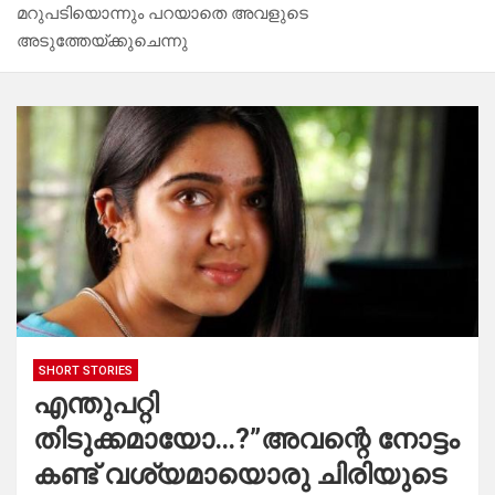
മറുപടിയൊന്നും പറയാതെ അവളുടെ
അടുത്തേയ്ക്കുചെന്നു
SHORT STORIES
എന്തുപറ്റി
തിടുക്കമായോ…?”അവന്റെ നോട്ടം
കണ്ട്‌ വശ്യമായൊരു ചിരിയുടെ