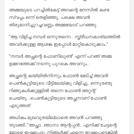
അമ്മയുടെ പറച്ചിൽകേട്ട് അവന്റെ മനസിൽ കണ്ട
സ്വപ്നം ഒന്ന് തെളിഞ്ഞു…പക്ഷെ അവൻ
തിരുമാനിച്ചുറച്ചവണ്ണം അമ്മയോട് പറഞ്ഞു
“ആ വിളിച്ച നമ്പർ ഒന്നുതന്നെ… സ്ത്രീധനകാര്യത്തിൽ
അവർക്കുള്ള ആശങ്ക ഇപ്പോൾ മാറ്റികൊടുക്കാം..”
“നമ്പർ അച്ഛന്റെ ഫോണിലുണ്ട്” എന്ന് പറഞ് അമ്മ
ഉമ്മറത്തേക്ക് നടന്നു പുറകെ അവനും…
അച്ഛന്റെ കയ്യിൽനിന്നും ഫോൺ മേടിച്ച് അവൻ
പെൺകുട്ടിയുടെ വീട്ടിലേയ്ക്കു വിളിച്ചു…ഒന്നുരണ്ടു
റിങ്ങുകൾക്കുള്ളിൽ തന്നെ ഫോൺ അറ്റന്റ്
ചെയ്തു….പെൺകുട്ടിയുടെ അച്ഛനാണ് ഫോൺ
എടുത്തത്
അധികം മുഖവുരയില്ലാതെ അവൻ പറഞ്ഞു
തുടങ്ങി…”അച്ഛാ…ഞാനാ ആന്റപ്പൻ….എനിക്ക് ചേട്ടന്റെ
മോളെ ഇഷ്ടപ്പെട്ടു..നിങ്ങൾക്ക് എന്നെ ഇഷ്ടപ്പെട്ടെങ്കിൽ