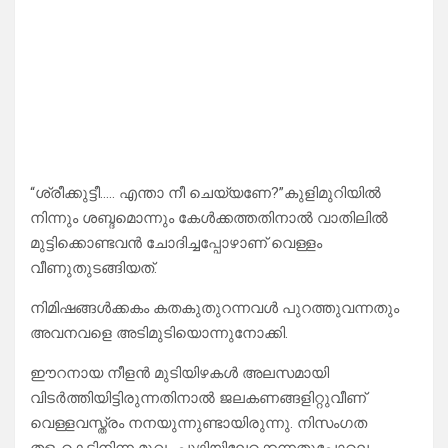
“ശ്രീക്കുട്ടീ….. എന്താ നീ ചെയ്യണേ?”കുളിമുറിയിൽ
നിന്നും ശബ്ദമൊന്നും കേൾക്കത്തതിനാൽ വാതിലിൽ
മുട്ടിക്കൊണ്ടവൻ ചോദിച്ചപ്പോഴാണ് വെള്ളം
വീണുതുടങ്ങിയത്.
നിമിഷങ്ങൾക്കകം കതകുതുറന്നവൾ പുറത്തുവന്നതും
അവനവളെ അടിമുടിയൊന്നുനോക്കി.
ഈറനായ നീളൻ മുടിയിഴകൾ അലസമായി
വിടർത്തിയിട്ടിരുന്നതിനാൽ ജലകണങ്ങളിറ്റുവീണ്
വെള്ളവസ്ത്രം നനയുന്നുണ്ടായിരുന്നു. നിസംഗത