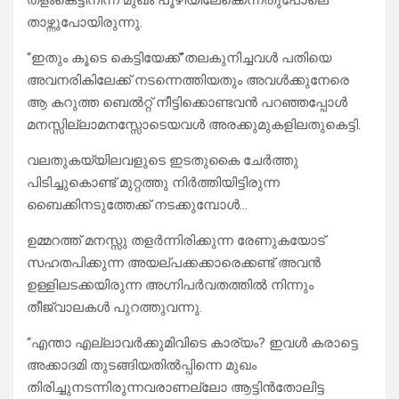
തളംകെട്ടിനിന്ന മുഖം പൂഴിയിലേക്കെന്നതുപോലെ
താഴ്ന്നുപോയിരുന്നു.
“ഇതും കൂടെ കെട്ടിയേക്ക്”തലകുനിച്ചവൾ പതിയെ
അവനരികിലേക്ക് നടന്നെത്തിയതും അവൾക്കുനേരെ
ആ കറുത്ത ബെൽറ്റ്‌ നീട്ടിക്കൊണ്ടവൻ പറഞ്ഞപ്പോൾ
മനസ്സില്ലാമനസ്സോടെയവൾ അരക്കുമുകളിലതുകെട്ടി.
വലതുകയ്യിലവളുടെ ഇടതുകൈ ചേർത്തു
പിടിച്ചുകൊണ്ട് മുറ്റത്തു നിർത്തിയിട്ടിരുന്ന
ബൈക്കിനടുത്തേക്ക് നടക്കുമ്പോൾ…
ഉമ്മറത്ത്‌ മനസ്സു തളർന്നിരിക്കുന്ന രേണുകയോട്
സഹതപിക്കുന്ന അയല്പക്കക്കാരെക്കണ്ട് അവൻ
ഉള്ളിലടക്കയിരുന്ന അഗ്നിപർവതത്തിൽ നിന്നും
തീജ്വാലകൾ പുറത്തുവന്നു.
“എന്താ എല്ലാവർക്കുമിവിടെ കാര്യം? ഇവൾ കരാട്ടെ
അക്കാദമി തുടങ്ങിയതിൽപ്പിന്നെ മുഖം
തിരിച്ചുനടന്നിരുന്നവരാണല്ലോ ആട്ടിൻതോലിട്ട