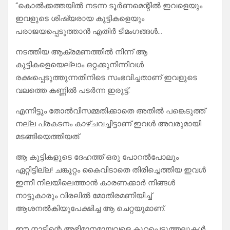
“കൊൽക്കത്തയിൽ നടന്ന ടൂർണമെന്റിൽ ഇവളെയും
ഇവളുടെ ശിഷ്യരായ കുട്ടികളെയും
പരാജയപ്പെടുത്താൻ എതിർ ടീമംഗങ്ങൾ…
നടത്തിയ ആക്രമണത്തിൽ നിന്ന് ആ
കുട്ടികളെയെല്ലാം ഒറ്റക്കുനിന്നിവൾ
രക്ഷപ്പെടുത്തുന്നതിനിടെ സംഭവിച്ചതാണ് ഇവളുടെ
വലത്തെ കണ്ണിൽ പടർന്ന ഇരുട്ട്.
എന്നിട്ടും തോൽവിസമ്മതിക്കാതെ അതിൽ പങ്കെടുത്ത്
നല്ല പ്രകടനം കാഴ്ചവച്ചിട്ടാണ് ഇവൾ അവരുമായി
മടങ്ങിയെത്തിയത്.
ആ കുട്ടികളുടെ ദേഹത്ത് ഒരു പോറൽപോലും
ഏറ്റിട്ടില്ല! ചങ്കൂറ്റം കൈവിടാതെ തിരിച്ചെത്തിയ ഇവൾ
ഇന്നീ നിലയിലെത്താൻ കാരണക്കാർ നിങ്ങൾ
നാട്ടുകാരും വിരലിൽ മോതിരമണിയിച്ച്
ആശനൽകിയുപേക്ഷിച്ച ആ ചെറ്റയുമാണ്.
ഈ നാടിന്റെ അഭിമാനമായവളെ കുറ്റപ്പെടുത്തലുകൾ