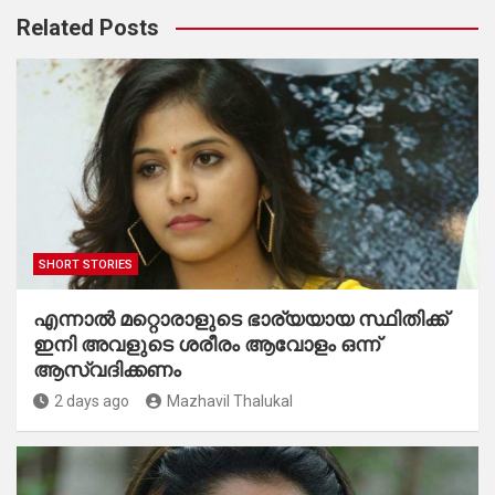
Related Posts
SHORT STORIES
എന്നാൽ മറ്റൊരാളുടെ ഭാര്യയായ സ്ഥിതിക്ക്
ഇനി അവളുടെ ശരീരം ആവോളം ഒന്ന്
ആസ്വദിക്കണം
2 days ago
Mazhavil Thalukal