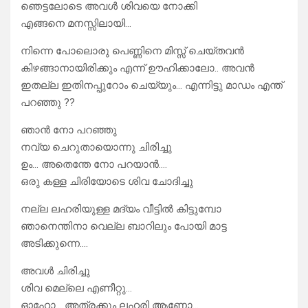
ഞെട്ടലോടെ അവൾ ശിവയെ നോക്കി
എങ്ങനെ മനസ്സിലായി…
നിന്നെ പോലൊരു പെണ്ണിനെ മിസ്സ്‌ ചെയ്തവൻ
കിഴങ്ങാനായിരിക്കും എന്ന് ഊഹിക്കാലോ.. അവൻ
ഇതല്ല ഇതിനപ്പുറോം ചെയ്യും… എന്നിട്ടു മാഡം എന്ത്
പറഞ്ഞു ??
ഞാൻ നോ പറഞ്ഞു
നവ്യ ചെറുതായൊന്നു ചിരിച്ചു
ഉം… അതെന്തേ നോ പറയാൻ….
ഒരു കള്ള ചിരിയോടെ ശിവ ചോദിച്ചു
നല്ല ലഹരിയുള്ള മദ്യം വീട്ടിൽ കിട്ടുമ്പോ
ഞാനെന്തിനാ വെല്ല ബാറിലും പോയി മാട്ട
അടിക്കുന്നെ….
അവൾ ചിരിച്ചു
ശിവ മെല്ലെ എണീറ്റു…
ഓഹോ… അത്രക്കും ലഹരി ആണോ…