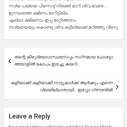
നവ്യ പയ്യെ പിന്നോട്ട് നിരങ്ങി മാറി ശിവ വേണ്ട …
ഇന്നലത്തെ ക്ഷീണം മാറീട്ടില്ല….
എല്ലാ ക്ഷീണോം ഇപ്പ മാറ്റിത്തരാം…
നവ്യയെയും കൊണ്ടു ശിവ കട്ടിലിലേക്ക് മറിഞ്ഞു വീണു
Post
തന്റെ കീഴുദ്യോഗസ്ഥനോപ്പം നഗ്‌നമായ ഫോട്ടോ…
navigation
അയാളിൽ കോപം ഇരച്ചു കയറി…
കളിയാക്കി കളിയാക്കി നാട്ടുകാർക്ക് ആർക്കും എന്നെ
വിലയില്ലാതായി… ഇപ്പോ ഗ്രൗണ്ടിൽ
Leave a Reply