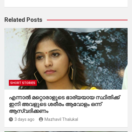
Related Posts
SHORT STORIES
എന്നാൽ മറ്റൊരാളുടെ ഭാര്യയായ സ്ഥിതിക്ക്
ഇനി അവളുടെ ശരീരം ആവോളം ഒന്ന്
ആസ്വദിക്കണം
3 days ago
Mazhavil Thalukal