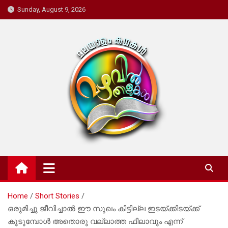
Skip
Sunday, August 9, 2026
to
content
Mazhavil Thalukal
Malayalam Kadhakal
Home
Short Stories
ഒരുമിച്ചു ജീവിച്ചാൽ ഈ സുഖം കിട്ടില്ല ഇടയ്ക്കിടയ്ക്ക്
കൂടുമ്പോൾ അതൊരു വല്ലാത്ത ഫീലാവും എന്ന്