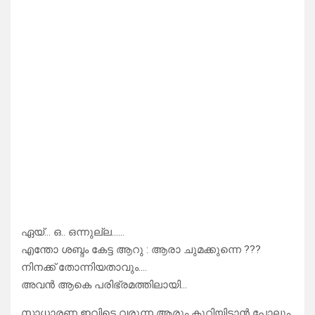
ഏയ്… ഒ.. ഒന്നുല്ല……
എന്തോ ശബ്ദം കേട്ട ആറു : ആരാ ചുമക്കുന്നെ ???
നിനക്ക് തോന്നിയതാവും….
അവൻ ആകെ പരിഭ്രമത്തിലായി…
സാധാരണ ഇവിടെ വരുന്ന ആരും കുറ്റിയിടാൻ പോലും