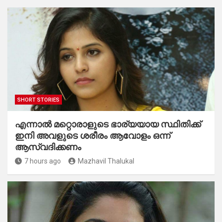
SHORT STORIES
എന്നാൽ മറ്റൊരാളുടെ ഭാര്യയായ സ്ഥിതിക്ക്
ഇനി അവളുടെ ശരീരം ആവോളം ഒന്ന്
ആസ്വദിക്കണം
7 hours ago
Mazhavil Thalukal