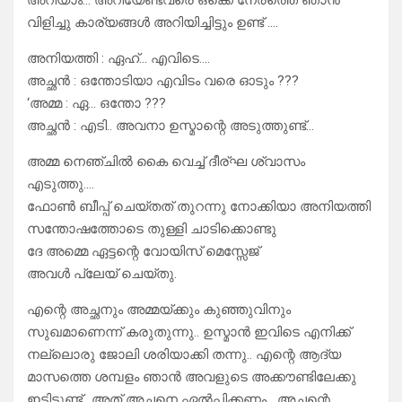
അറിയാം… അറിയേണ്ടവരെ ഒക്കെ നേരത്തെ ഞാൻ
വിളിച്ചു കാര്യങ്ങൾ അറിയിച്ചിട്ടും ഉണ്ട് ….
അനിയത്തി : ഏഹ്… എവിടെ….
അച്ഛൻ : ഒന്തോടിയാ എവിടം വരെ ഓടും ???
‘അമ്മ : ഏ… ഒന്തോ ???
അച്ഛൻ : എടി.. അവനാ ഉസ്മാന്റെ അടുത്തുണ്ട്…
അമ്മ നെഞ്ചിൽ കൈ വെച്ച് ദീര്ഘ ശ്വാസം
എടുത്തു….
ഫോൺ ബീപ്പ് ചെയ്തത് തുറന്നു നോക്കിയാ അനിയത്തി
സന്തോഷത്തോടെ തുള്ളി ചാടിക്കൊണ്ടു
ദേ അമ്മെ ഏട്ടന്റെ വോയിസ് മെസ്സേജ്
അവൾ പ്ലേയ് ചെയ്തു.
എന്റെ അച്ഛനും അമ്മയ്ക്കും കുഞ്ഞുവിനും
സുഖമാണെന്ന് കരുതുന്നു.. ഉസ്മാൻ ഇവിടെ എനിക്ക്
നല്ലൊരു ജോലി ശരിയാക്കി തന്നു.. എന്റെ ആദ്യ
മാസത്തെ ശമ്പളം ഞാൻ അവളുടെ അക്കൗണ്ടിലേക്കു
ഇട്ടിട്ടുണ്ട്.. അത് അച്ഛനെ ഏൽപ്പിക്കണം….അച്ഛന്റെ