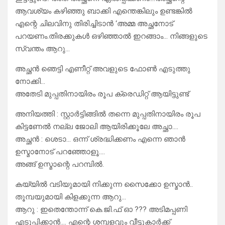
ആവശ്യം കഴിഞ്ഞു ബാക്കി എന്തെങ്കിലും ഉണ്ടങ്കിൽ
എന്റെ ചിലവിനു തിരിച്ചിടാൻ ‘അമ്മ അച്ഛനോട്
പറയണം.തിരക്കുകൾ ഒഴിഞ്ഞാൽ ഇറങ്ങാം… നിങ്ങളുടെ
സ്വന്തം ആറു…
അച്ഛൻ ഞെട്ടി എണീറ്റ് അവളുടെ ഫോൺ എടുത്തു
നോക്കി…
അതേടി മുപ്പതിനായിരം രൂപ ക്രെഡിറ്റ് ആയിട്ടുണ്ട്
അനിയത്തി : സ്റ്റാർട്ടിങ്ങിൽ തന്നെ മുപ്പതിനായിരം രൂപ
കിട്ടണേൽ നല്ല ജോലി ആയിരിക്കൂലേ അച്ഛാ….
അച്ഛൻ : ശെടാ… ഒന്ന് ശ്രദ്ധിക്കണം എന്നെ ഞാൻ
ഉസ്മാനോട് പറഞ്ഞോളൂ….
അങ്ങ് ഉസ്മാന്റെ പറമ്പിൽ.
കയ്യിൽ വടിയുമായി നിക്കുന്ന സൈക്കോ ഉസ്മാൻ..
തൂമ്പയുമായി കിളക്കുന്ന ആറു…
ആറു : ഇതെന്തോന്ന് കെ.ജി.ഫ് ഓ ??? അടിമപ്പണി
എടുപ്പിക്കാൻ…. എന്റെ ശമ്പളവും വീട്ടുകാർക്ക്