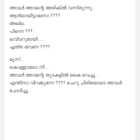
അവൾ അവന്റെ അരികിൽ വന്നിരുന്നു…
ആദ്യായിട്ടാണോ ????
അല്ല…
പിന്നെ ???
ലവ്വറുമായി…….
എത്ര തവണ ????
മൂന്ന്….
കൊള്ളാലോ നീ…..
അവൾ അവന്റെ തുടകളിൽ കൈ വെച്ചു…
എന്തിനാ വിറക്കുന്നേ ???? ചെറു ചിരിയോടെ അവൾ
ചോദിച്ചു…