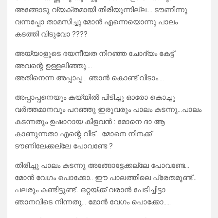
അങ്ങോടു വ്യക്തമായി തിരിയുന്നില്ല…. ടൗണീന്നു
വന്നപ്പോ താമസിച്ചു.മോൻ എന്നെയൊന്നു പാലം
കടത്തി വിടുവോ ????
അയ്യാളുടെ ദയനീയത നിറഞ്ഞ ചോദ്യം കേട്ട്
അവന്റെ ഉള്ളലിഞ്ഞു….
അതിനെന്ന അപ്പാപ്പ… ഞാൻ കൊണ്ട് വിടാം….
അപ്പാപ്പനെയും കയ്യിൽ പിടിച്ചു ഓരോ കൊച്ചു
വർത്തമാനവും പറഞ്ഞു ഇരുവരും പാലം കടന്നു…പാലം
കടന്നതും ഉഷാറായ കിളവൻ : മോനെ ദാ ആ
കാണുന്നതാ എന്റെ വീട്… മോനെ നിനക്ക്
ടൗണിലേക്കല്ലേ പോവണ്ടേ ?
തിരിച്ചു പാലം കടന്നു അങ്ങോട്ടേക്കല്ലേ പോവണ്ടേ…
മോൻ വേഗം പൊക്കോ.. ഈ പാലത്തിലെ പ്രേതമുണ്ട്…
പലരും കണ്ടിട്ടുണ്ട്.. ഒറ്റയ്ക്ക് വരാൻ പേടിച്ചിട്ടാ
ഞാനവിടെ നിന്നതു… മോൻ വേഗം പൊക്കോ…..