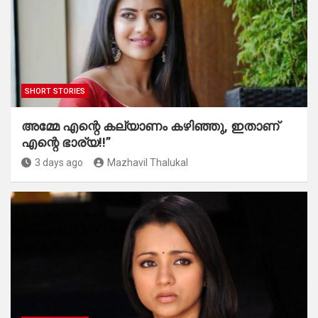
SHORT STORIES
അമ്മേ എന്റെ കല്യാണം കഴിഞ്ഞു, ഇതാണ്
എന്റെ ഭാര്യ!!”
3 days ago
Mazhavil Thalukal