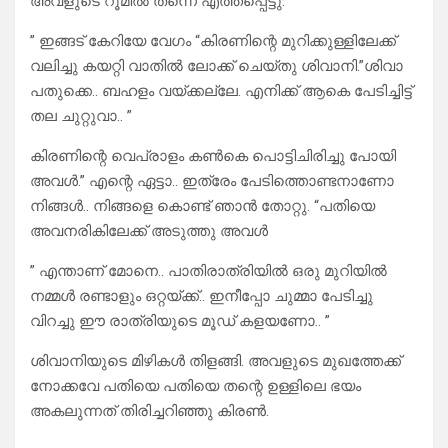
അവളുടെ റൂമിൽ തന്നെ എത്തപ്പെട്ടു.
” ഇങ്ങട് കേറിയേ വേഗം “കിരണിന്റെ മുറിക്കുള്ളിലേക്ക്
വലിച്ചു കയറ്റി വാതിൽ ലോക്ക് ചെയ്തു ശിവാനി.”ശിവാ
പതുക്കെ.. ബഹളം വയ്ക്കല്ലേ. എനിക്ക് ആകെ പേടിച്ചിട്ട്
തല ചുറ്റുവാ.. ”
കിരണിന്റെ വെപ്രാളം കൺകെ പൊട്ടിചിരിച്ചു പോയി
അവൾ.” എന്റെ ഏട്ടാ.. ഇത്രേം പേടിത്തൊണ്ടനാണോ
നിങ്ങൾ.. നിങ്ങളെ കൊണ്ട് ഞാൻ തോറ്റു. “പതിയെ
അവനരികിലേക്ക് അടുത്തു അവൾ
” എന്താണ് മോനെ.. പാതിരാത്രിയിൽ ഒരു മുറിയിൽ
നമ്മൾ രണ്ടാളും ഒറ്റയ്ക്ക്.. ഇനീപ്പോ ചുമ്മാ പേടിച്ചു
വിറച്ചു ഈ രാത്രിയുടെ മൂഡ് കളയണോ.. ”
ശിവാനിയുടെ മിഴികൾ തിളങ്ങി. അവളുടെ മുഖത്തേക്ക്
നോക്കവേ പതിയെ പതിയെ തന്റെ ഉള്ളിലെ ഭയം
അകലുന്നത് തിരിച്ചറിഞ്ഞു കിരൺ.