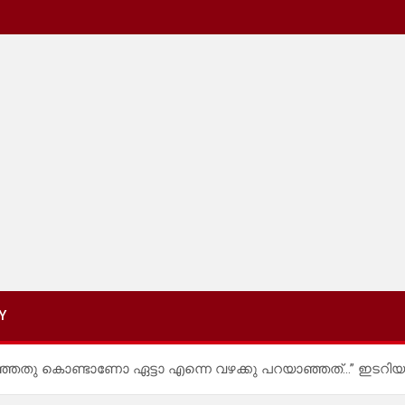
Y
്ഞതു കൊണ്ടാണോ ഏട്ടാ എന്നെ വഴക്കു പറയാഞ്ഞത്…” ഇടറി