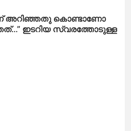
ന് അറിഞ്ഞതു കൊണ്ടാണോ
്ഞത്…” ഇടറിയ സ്വരത്തോടുള്ള