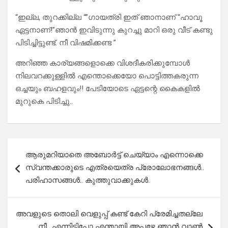
“ഇല്ല, തുറക്കില്ല “”ഗായത്രി ഇത് ഞാനാണ് “ഹാവൂ
ഏട്ടനാണ്!”ഞാൻ ഇവിടുന്നു കുറച്ചു മാറി ഒരു വീട് കണ്ടു
പിടിച്ചിട്ടുണ്ട്. നീ വിഷമിക്കണ്ട ”
അറിഞ്ഞ കാര്യങ്ങളൊക്കെ വിശദീകരിക്കുമ്പോൾ
നിലവറക്കുള്ളിൽ എന്തൊക്കെയോ പൊട്ടിത്തകരുന്ന
ഒച്ചയും ബഹളവും!! പേടിയോടെ ഏട്ടന്റെ കൈകളിൽ
മുറുകെ പിടിച്ചു..
Post
ആരുമറിയാതെ അബോർട്ട് ചെയ്യാം എന്നൊക്കെ
navigation
സ്വന്തക്കാരുടെ എത്രയെത്ര പ്രോലോഭനങ്ങൾ..
പരിഹാസങ്ങൾ.. കുത്തുവാക്കുകൾ.
അവളുടെ തൊലി വെളുപ്പ് കണ്ട് കേറി പ്രേമിച്ചതല്ലേ
നീ.. എന്നിട്ടിപ്പോ എന്തായി അപ്പഴേ ഞാൻ വാൺ