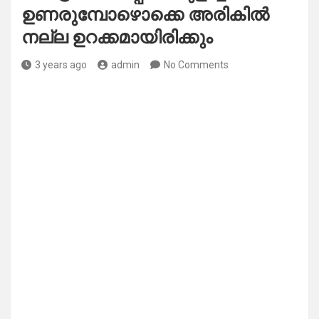
ഉണരുമ്പോഴൊക്കെ അരികിൽ
നല്ല ഉറക്കമായിരിക്കും
3 years ago
admin
No Comments