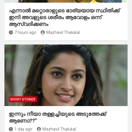
എന്നാൽ മറ്റൊരാളുടെ ഭാര്യയായ സ്ഥിതിക്ക്
ഇനി അവളുടെ ശരീരം ആവോളം ഒന്ന്
ആസ്വദിക്കണം
7 hours ago
Mazhavil Thalukal
SHORT STORIES
ഇന്നും നീയാ തള്ളച്ചിയുടെ അടുത്തേക്ക്
ആണോ??”
1 day ago
Mazhavil Thalukal