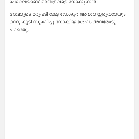
പോലെയാണ് ഞങ്ങളവളെ നോക്കുന്നത് .
അവരുടെ മറുപടി കേട്ട ഡോക്ടർ അവരേ ഇരുവരേയും
ഒന്നു കൂടി സൂക്ഷിച്ചു നോക്കിയ ശേഷം അവരോടു
പറഞ്ഞു,