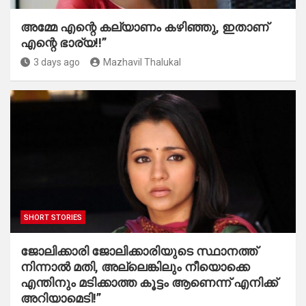
അമ്മേ എന്റെ കല്യാണം കഴിഞ്ഞു, ഇതാണ്
എന്റെ ഭാര്യ!!”
3 days ago
Mazhavil Thalukal
SHORT STORIES
ജോലിക്കാരി ജോലിക്കാരിയുടെ സ്ഥാനത്ത്
നിന്നാൽ മതി, അല്ലെങ്കിലും നീയൊക്കെ
എന്തിനും മടിക്കാത്ത കൂട്ടം ആണെന്ന് എനിക്ക്
അറിയാമെടി!”